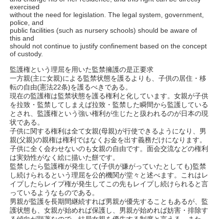
exercised
without the need for legislation. The legal system, government,
police, and
public facilities (such as nursery schools) should be aware of
this and
should not continue to justify confinement based on the concept
of custody.
監護権という理屈を用いた監禁擁護の是正要求
一方親(主に女親)による監禁状態を護るよりも、子供の居住・移
転の自由(憲法22条)を護るべきである。
現在の監護権は監禁状態を護る権利と化しています。女親が子供
を拉致・監禁してしまえば拉致・監禁した瞬間から監護している
とされ、監護権という強い権利が生じたと扱われるのが日本の現
状である。
子供に関する権利は全て女親(母親)が行使できるようになり、男
親(父親)の親権は権利ではなくお金を出す義務だけになります。
子供に全く会わせないのも女親の自由です。面会交流などの権利
は実効性がなく絵に描いた餅です。
監禁したら監護権が発生して(子供が嫌がっていたとしても)監禁
し続けられるという理屈を公的機関が堂々と述べます。これはレ
イプしたらレイプ権が発生してこの先もレイプし続けられると言
っているようなものである。
男親が監護を長期間継続すれば男親が優先することもあるが、監
護状態も、女親が始めれば保護し、男親が始めれば妨害・排除す