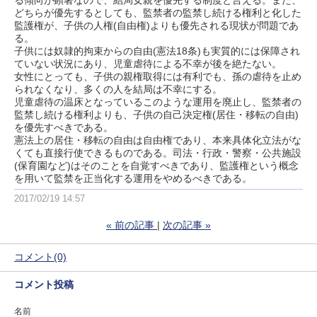
る傾向が顕著なので、結局女親を優先する制度と言える。また、
どちらが優先するとしても、監禁者の監禁し続ける権利と化した
監護権が、子供の人権(自由権)よりも優先される現状が問題であ
る。
子供には奴隷的拘束からの自由(憲法18条)も実質的には保障され
ていない状況にあり、児童虐待による不幸が後を絶たない。
女性にとっても、子供の親権取得には有利でも、孫の虐待を止め
られなくなり、多くの人を結局は不幸にする。
児童虐待の温床となっているこのような運用を廃止し、監禁者の
監禁し続ける権利よりも、子供の自己決定権(居住・移転の自由)
を優先すべきである。
憲法上の居住・移転の自由は自由権であり、本来具体化立法がな
くても直接行使できるものである。司法・行政・警察・公共施設
(保育園など)はそのことを自覚すべきであり、監護権という概念
を用いて監禁を正当化する運用をやめるべきである。
2017/02/19 14:57
«
前の記事
次の記事
»
コメント(0)
コメント投稿
名前