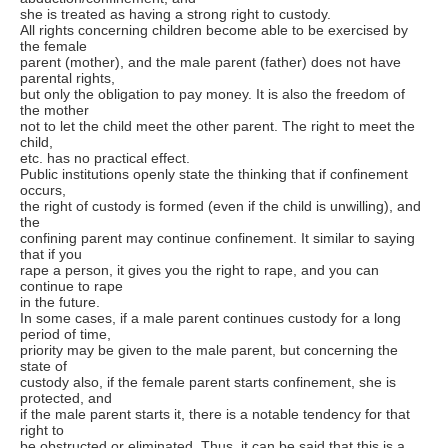
she is treated as having a strong right to custody.
All rights concerning children become able to be exercised by
the female
parent (mother), and the male parent (father) does not have
parental rights,
but only the obligation to pay money. It is also the freedom of
the mother
not to let the child meet the other parent. The right to meet the
child,
etc. has no practical effect.
Public institutions openly state the thinking that if confinement
occurs,
the right of custody is formed (even if the child is unwilling), and
the
confining parent may continue confinement. It similar to saying
that if you
rape a person, it gives you the right to rape, and you can
continue to rape
in the future.
In some cases, if a male parent continues custody for a long
period of time,
priority may be given to the male parent, but concerning the
state of
custody also, if the female parent starts confinement, she is
protected, and
if the male parent starts it, there is a notable tendency for that
right to
be obstructed or eliminated. Thus, it can be said that this is a