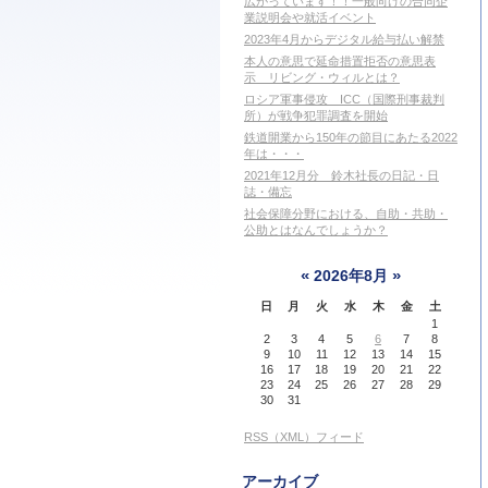
広がっています！！一般向けの合同企
業説明会や就活イベント
2023年4月からデジタル給与払い解禁
本人の意思で延命措置拒否の意思表
示 リビング・ウィルとは？
ロシア軍事侵攻 ICC（国際刑事裁判
所）が戦争犯罪調査を開始
鉄道開業から150年の節目にあたる2022
年は・・・
2021年12月分 鈴木社長の日記・日
誌・備忘
社会保障分野における、自助・共助・
公助とはなんでしょうか？
«
»
2026年8月
日
月
火
水
木
金
土
1
2
3
4
5
6
7
8
9
10
11
12
13
14
15
16
17
18
19
20
21
22
23
24
25
26
27
28
29
30
31
RSS（XML）フィード
アーカイブ