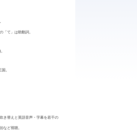
令
の「て」は助動詞。
)。
王国。
語吹き替えと英語音声・字幕を若干の
。
動)など視聴。