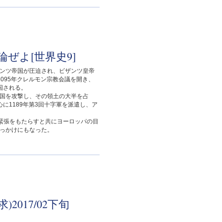
ぜよ[世界史9]
ンツ帝国が圧迫され、ビザンツ皇帝
095年クレルモン宗教会議を開き、
国される。
国を攻撃し、その領土の大半を占
に1189年第3回十字軍を派遣し、ア
緊張をもたらすと共にヨーロッパの目
っかけにもなった。
017/02下旬