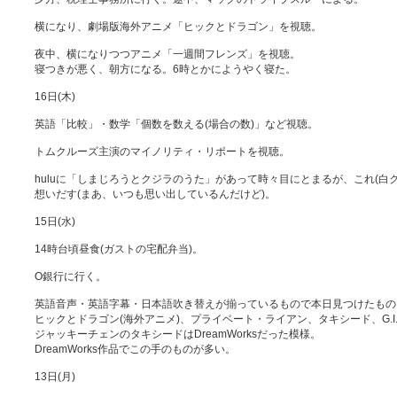
横になり、劇場版海外アニメ「ヒックとドラゴン」を視聴。
夜中、横になりつつアニメ「一週間フレンズ」を視聴。
寝つきが悪く、朝方になる。6時とかにようやく寝た。
16日(木)
英語「比較」・数学「個数を数える(場合の数)」など視聴。
トムクルーズ主演のマイノリティ・リポートを視聴。
huluに「しまじろうとクジラのうた」があって時々目にとまるが、これ(白
想いだす(まあ、いつも思い出しているんだけど)。
15日(水)
14時台頃昼食(ガストの宅配弁当)。
O銀行に行く。
英語音声・英語字幕・日本語吹き替えが揃っているもので本日見つけたもの＜
ヒックとドラゴン(海外アニメ)、プライベート・ライアン、タキシード、G.I
ジャッキーチェンのタキシードはDreamWorksだった模様。
DreamWorks作品でこの手のものが多い。
13日(月)