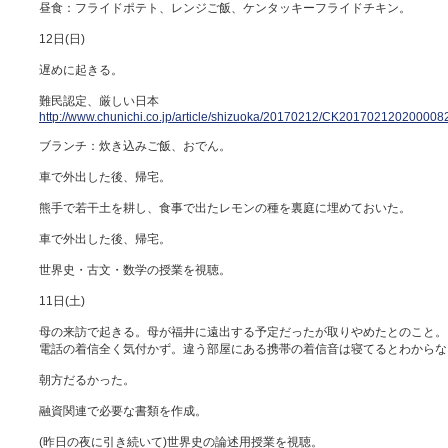
昼食：フライドポテト、レンジご飯、ケンタッキーフライドチキン。
12日(日)
遅めに起きる。
難民認定、厳しい日本
http://www.chunichi.co.jp/article/shizuoka/20170212/CK2017021202000082
ブランチ：炊き込みご飯、おでん。
車で外出した後、帰宅。
熊手で若干土を耕し、食事で出たレモンの種を裏庭に埋めておいた。
車で外出した後、帰宅。
世界史・古文・数学の授業を視聴。
11日(土)
母の来訪で起きる。母が福井に遠出する予定だったが取りやめたとのこと。
電話の着信全く気付かず。違う部屋にある携帯の着信音は寝てるとわからな
朝方だるかった。
融資関連で必要な書類を作成。
(昨日の夜に引き続いて)世界史の論述用授業を視聴。