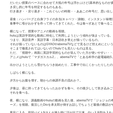
だいたい授業のペースに合わせて大抵の年号は浮かぶけど(基本的なものが
き戻し的に年号を特定するものもある。
行き過ぎ・・戻り過ぎ・・これぐらいの時期・・ああこの年号だ、思い出し
昼食：ハンバーグと白身フライの弁当(キャベツ・漬物)、インスタント味噌
食事中に母がおかずを作って持ってきてくれた。今は食べずあとで食べるこ
横になって、授業やアニメの動画を視聴。
huluは英語学習的な動画に特化して利用しようという傾向が強まっている。
つまり、英語音声・英語字幕・日本語吹き替えが揃っているもの。
それが揃っていないものはGYAOやabemaTVなどで見るけど控えめにとい
そこまで徹底されてはいないのでhuluでも見たいものは見る。
ただ、「視聴中」画面に英語学習的なものが並んでいた方が使いやすい・・
アニメはhuluで「マダガスカル2」、abemaTVで「とある科学の超電磁砲
出かけようとしたら雪がちらつき始めたり、工事中で出にくかったりしたの
しばらく横になる。
夕方からお腹を壊す。朝からの体調不良の流れか？。
夕食は、昼に持ってきてもらったおかずを食べ、その後少しして炊き込みご
それを食べる。
夜、横になり、講義動画やhuluの動画を見た後、abemaTVで「ジョジョ
ーズ」を視聴。復活したDioを承太郎が倒すお話しでちょうど最後の数話が
風呂に入る。前回バイトNさんが来た時に話が出て以来、白い入浴剤を入れ