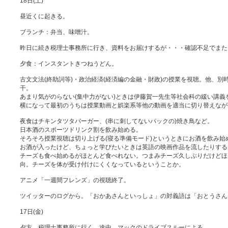
18日(土)
昼近くに起きる。
ブランチ：弁当、味噌汁。
昨日に続き税理士事務所に行き、資料をお届けするが・・・確認不足でまた
夕食：インスタントきつねうどん。
古文文法(終助詞等)・政治経済(経済編の金融・財政)の授業を視聴。他、別
干。
あまり気がのらない(集中力がない)ときは伊藤賀一先生等社会科の緩い講義
横になって最初のうちは授業動画と娯楽系等他の動画を適当に切り替えなが
夜食はチキンタツタバーガー、(串に刺してないパックの)焼き鳥など。
日本酒のスポーツドリンク割を飲み始める。
そろそろ授業視聴は切り上げる(寝る準備モード)というときにお酒を飲み始
お酒が入ったけど、ちょっと学びたいときは英語の映画作品を流したりする
チーズも食べ始めるがほとんど食べれない。つまみチーズ久しぶりだけどほ
向。チーズを体が受け付けにくくなっているということか。
アニメ「一週間フレンズ」の視聴終了。
ツイッターのログから。「おかあさんといっしょ」の対義語は「おとうさん
17日(金)
夕方、税理士事務所に行く。途中、マックのドライブスルーによる。