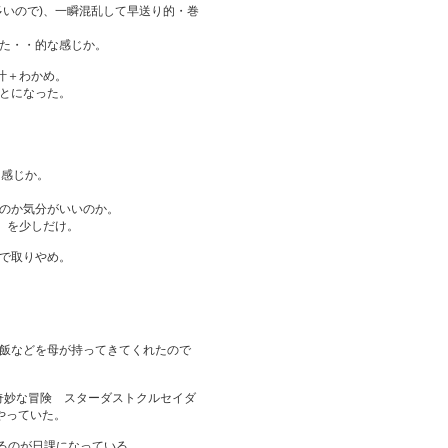
多いので)、一瞬混乱して早送り的・巻
た・・的な感じか。
汁＋わかめ。
とになった。
う感じか。
のか気分がいいのか。
S」を少しだけ。
で取りやめ。
飯などを母が持ってきてくれたので
の奇妙な冒険 スターダストクルセイダ
やっていた。
るのが日課になっている。