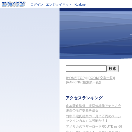
ログイン
エンジョイネット
KuaLnet
[HOME(TOP)]
[ROOM(空室一覧)]
[RANKING(検索順一覧)]
アクセスランキング
山本晋也監督、渡辺俊雄元アナと古今
東西の名作映画を語る
竹中平蔵氏提案の『月７万円のベーシ
ックインカム』は可能か？！
アメリカのマザーロードROUTE us 66