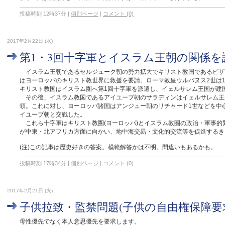
投稿時刻 12時37分
|
個別ページ
|
コメント (0)
2017年2月22日 (水)
第1・3回十字軍とイスラム王朝の関係を論
イスラム王朝であるセルジューク朝の勢力拡大でキリスト教国であるビザ
はヨーロッパのキリスト教世界に救援を要請。ローマ教皇ウルバヌス2世は1
キリスト教国はイスラム圏へ第1回十字軍を派遣し、イェルサレム王国が建
その後、イスラム教国であるアイユーブ朝のサラディンはイェルサレム王
領。これに対し、ヨーロッパ諸国はアンジュー朝のリチャード1世などを中心
イユーブ朝と交戦した。
これら十字軍はキリスト教圏(ヨーロッパ)とイスラム教圏の政治・軍事的
が中東・北アフリカ方面に向かい、地中海交易・文化的交流等を促進するき
(注)この記事は歴史好きの答案。模範解答かは不明。間違いもあるかも。
投稿時刻 17時34分
|
個別ページ
|
コメント (0)
2017年2月21日 (火)
子供拉致・監禁問題(子供の自由権保障要求)2
母性優先でなく本人意思優先を要求します。