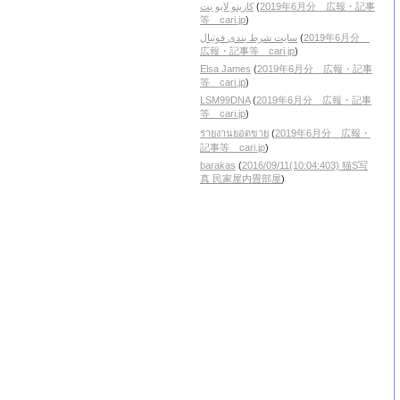
کازینو لایو بت
(
2019年6月分 広報・記事
等 cari.jp
)
سایت شرط بندی فوتبال
(
2019年6月分
広報・記事等 cari.jp
)
Elsa James
(
2019年6月分 広報・記事
等 cari.jp
)
LSM99DNA
(
2019年6月分 広報・記事
等 cari.jp
)
รายงานยอดขาย
(
2019年6月分 広報・
記事等 cari.jp
)
barakas
(
2016/09/11(10:04:403) 猫S写
真 民家屋内畳部屋
)