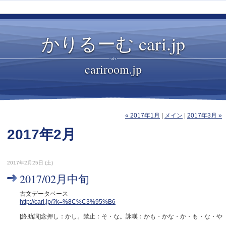
かりるーむ cari.jp
cariroom.jp
« 2017年1月
|
メイン
|
2017年3月 »
2017年2月
2017年2月25日 (土)
2017/02月中旬
古文データベース
http://cari.jp/?k=%8C%C3%95%B6
[終助詞]念押し：かし。禁止：そ・な。詠嘆：かも・かな・か・も・な・や