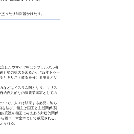
カン塗ったり加湿器かけたり。
成立したウマイヤ朝はジブラルタル海
後も勢力拡大を図るが、732年トゥー
圏とキリスト教圏を分ける境界とな
カなどはイスラム圏となり、キリス
自給自足的な内陸農業国家としての
の中で、人々は結束する必要に迫ら
)を結び、領主は国王と主従関係(契
治的庇護を相互に与えあう封建的関係
から西ローマ皇帝として戴冠される。
えられる。