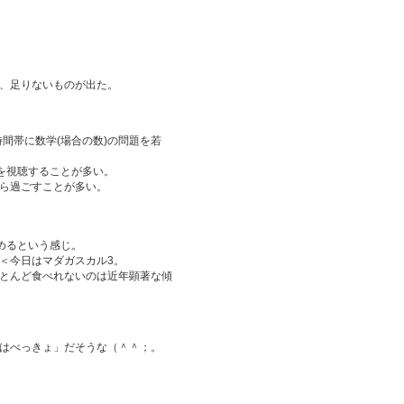
、足りないものが出た。
時間帯に数学(場合の数)の問題を若
を視聴することが多い。
ら過ごすことが多い。
めるという感じ。
＜今日はマダガスカル3。
とんど食べれないのは近年顕著な傾
はべっきょ」だそうな（＾＾；。