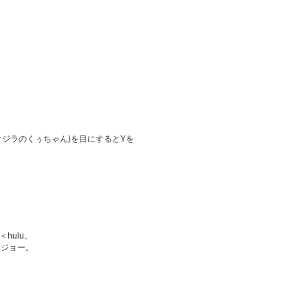
クジラのくぅちゃん)を目にするとYを
hulu。
.ジョー。