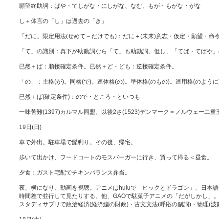
願望終助詞：ばや・てしがな・にしがな、なむ、もが・もがな・がな
し＋体言の「し」は過去の「き」
「だに」限定用法(せめて～だけでも)：だに＋(未来)意志・仮定・願望・命
「て」の識別：真下が助動詞なら「て」も助動詞。但し、「てば・てばや」
已然＋ば：順接確定条件。已然＋ど・ども：逆接確定条件。
「の」：主格(が)。同格(で)。連体格(の)。準体格(のもの)。連用格(のように
已然＋ば(確定条件)：ので・ところ・といつも
一味苦難(1397)カルマル同盟。以後2さ(1523)デンマーク＝ノルウェー二重
19日(日)
車で外出。駐車場で髭剃り。その後、帰宅。
歩いて出かけ、フードコートのモスバーガーに行き、買って帰る＜昼食。
夕食：ガスト宅配でチキンバランス弁当。
夜、横になり、動画を視聴。アニメはhuluで「ヒックとドラゴン」、日本
時間差で並行して見たりする。他、GAOで駄菓子アニメの「だがしかし」
スタディサプリで政治経済(経済編の財政)・古文文法(呼応の副詞)・物理(波