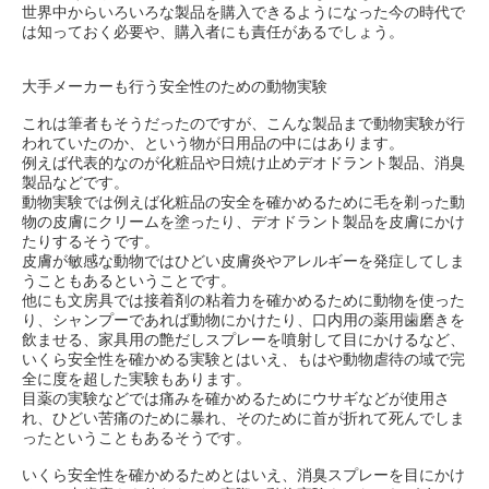
世界中からいろいろな製品を購入できるようになった今の時代で
は知っておく必要や、購入者にも責任があるでしょう。
大手メーカーも行う安全性のための動物実験
これは筆者もそうだったのですが、こんな製品まで動物実験が行
われていたのか、という物が日用品の中にはあります。
例えば代表的なのが化粧品や日焼け止めデオドラント製品、消臭
製品などです。
動物実験では例えば化粧品の安全を確かめるために毛を剃った動
物の皮膚にクリームを塗ったり、デオドラント製品を皮膚にかけ
たりするそうです。
皮膚が敏感な動物ではひどい皮膚炎やアレルギーを発症してしま
うこともあるということです。
他にも文房具では接着剤の粘着力を確かめるために動物を使った
り、シャンプーであれば動物にかけたり、口内用の薬用歯磨きを
飲ませる、家具用の艶だしスプレーを噴射して目にかけるなど、
いくら安全性を確かめる実験とはいえ、もはや動物虐待の域で完
全に度を超した実験もあります。
目薬の実験などでは痛みを確かめるためにウサギなどが使用さ
れ、ひどい苦痛のために暴れ、そのために首が折れて死んでしま
ったということもあるそうです。
いくら安全性を確かめるためとはいえ、消臭スプレーを目にかけ