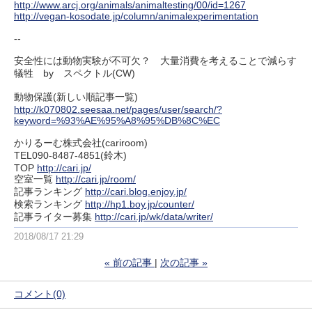
http://www.arcj.org/animals/animaltesting/00/id=1267
http://vegan-kosodate.jp/column/animalexperimentation
--
安全性には動物実験が不可欠？ 大量消費を考えることで減らす
犠牲 by スペクトル(CW)
動物保護(新しい順記事一覧)
http://k070802.seesaa.net/pages/user/search/?
keyword=%93%AE%95%A8%95%DB%8C%EC
かりるーむ株式会社(cariroom)
TEL090-8487-4851(鈴木)
TOP
http://cari.jp/
空室一覧
http://cari.jp/room/
記事ランキング
http://cari.blog.enjoy.jp/
検索ランキング
http://hp1.boy.jp/counter/
記事ライター募集
http://cari.jp/wk/data/writer/
2018/08/17 21:29
«
前の記事
次の記事
»
コメント(0)