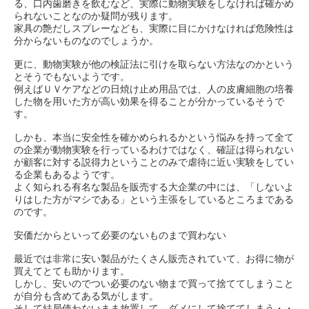
る、口内歯磨きを飲むなど、実際に動物実験をしなければ確かめ
られないことなのか疑問が残ります。
家具の艶だしスプレーなども、実際に目にかけなければ危険性は
分からないものなのでしょうか。
更に、動物実験が他の検証法に引けを取らない方法なのかという
とそうでもないようです。
例えばＵＶケアなどの日焼け止め用品では、人の皮膚細胞の培養
した物を用いた方が高い効果を得ることが分かっているそうで
す。
しかも、本当に安全性を確かめられるかという悩みを持って全て
の企業が動物実験を行っているわけではなく、確証は得られない
が顧客に対する説得力ということのみで虐待に近い実験をしてい
る企業もあるようです。
よく知られる有名な製品を販売する大企業の中には、「しないよ
りはした方がマシである」という主張をしているところまである
のです。
安価だからといって必要のないものまで買わない
最近では非常に安い製品がたくさん販売されていて、お得に物が
買えてとても助かります。
しかし、安いのでつい必要のない物まで買って捨ててしまうこと
が自分も含めてある気がします。
そして結局使わないまま放置して、ダメにして捨ててしまう・・