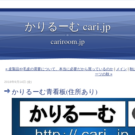
かりるーむ cari.jp
cariroom.jp
« 皮製品や毛皮の需要について、本当に必要だから買っているのか
|
メイン
|
秋
ーツの秋 »
2018年9月14日 (金)
かりるーむ青看板(住所あり)