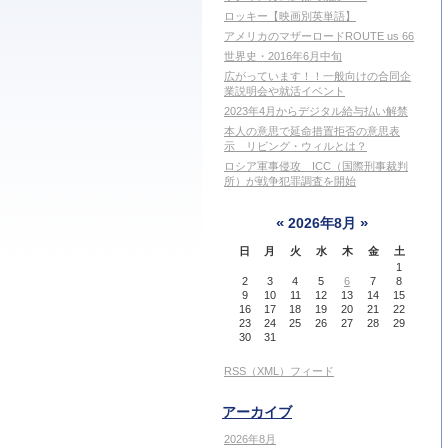
ロッキー【映画別英単語】
アメリカのマザーロードROUTE us 66
世界史・2016年6月中旬
広がっています！！一般向けの合同企
業説明会や就活イベント
2023年4月からデジタル給与払い解禁
本人の意思で延命措置拒否の意思表
示 リビング・ウィルとは？
ロシア軍事侵攻 ICC（国際刑事裁判
所）が戦争犯罪調査を開始
«
»
2026年8月
日
月
火
水
木
金
土
1
2
3
4
5
6
7
8
9
10
11
12
13
14
15
16
17
18
19
20
21
22
23
24
25
26
27
28
29
30
31
RSS（XML）フィード
アーカイブ
2026年8月