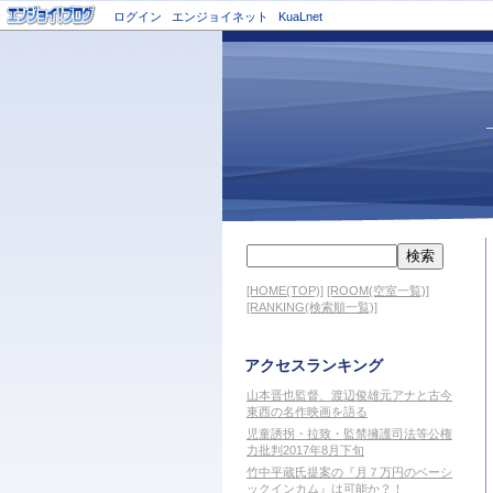
ログイン
エンジョイネット
KuaLnet
[HOME(TOP)]
[ROOM(空室一覧)]
[RANKING(検索順一覧)]
アクセスランキング
山本晋也監督、渡辺俊雄元アナと古今
東西の名作映画を語る
児童誘拐・拉致・監禁擁護司法等公権
力批判2017年8月下旬
竹中平蔵氏提案の『月７万円のベーシ
ックインカム』は可能か？！