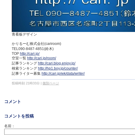
青看板デザイン
かりるーむ株式会社(cariroom)
TEL090-8487-4851(鈴木)
TOP
http://cari.jp/
空室一覧
http://cari.jp/room/
記事ランキング
http://cari.blog.enjoy.jp/
検索ランキング
http://hp1.boy.jp/counter/
記事ライター募集
http://cari.jp/wk/data/writer/
投稿時刻 21時33分
|
個別ページ
コメント
コメントを投稿
名前：