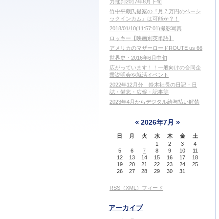
力批判2017年8月下旬
竹中平蔵氏提案の『月７万円のベーシ
ックインカム』は可能か？！
2018/01/10(11:57:01)撮影写真
ロッキー【映画別英単語】
アメリカのマザーロードROUTE us 66
世界史・2016年6月中旬
広がっています！！一般向けの合同企
業説明会や就活イベント
2022年12月分 鈴木社長の日記・日
誌・備忘・広報・記事等
2023年4月からデジタル給与払い解禁
«
»
2026年7月
日
月
火
水
木
金
土
1
2
3
4
5
6
7
8
9
10
11
12
13
14
15
16
17
18
19
20
21
22
23
24
25
26
27
28
29
30
31
RSS（XML）フィード
アーカイブ