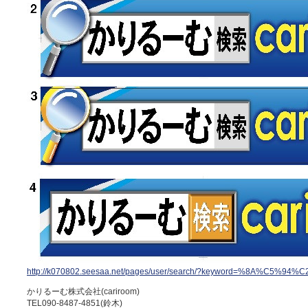
http://k070802.seesaa.net/pages/user/search/?keyword=%8A%C5%
かりるーむ株式会社(cariroom)
TEL090-8487-4851(鈴木)