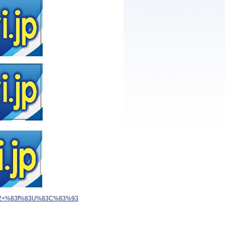
94%C2+%83f%83U%83C%83%93