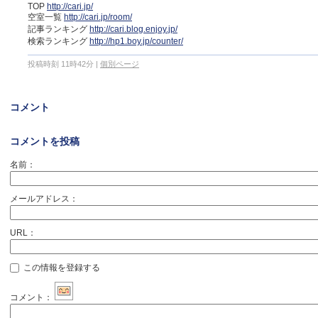
TOP
http://cari.jp/
空室一覧
http://cari.jp/room/
記事ランキング
http://cari.blog.enjoy.jp/
検索ランキング
http://hp1.boy.jp/counter/
投稿時刻 11時42分
|
個別ページ
コメント
コメントを投稿
名前：
メールアドレス：
URL：
この情報を登録する
コメント：