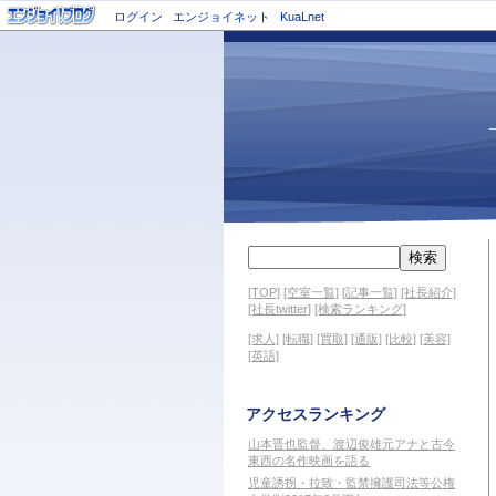
ログイン
エンジョイネット
KuaLnet
[TOP]
[空室一覧]
[記事一覧]
[社長紹介]
[社長twitter]
[検索ランキング]
[求人]
[転職]
[買取]
[通販]
[比較]
[美容]
[英語]
アクセスランキング
山本晋也監督、渡辺俊雄元アナと古今
東西の名作映画を語る
児童誘拐・拉致・監禁擁護司法等公権