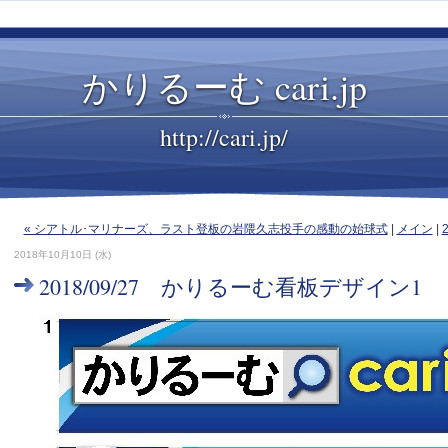
かりるーむ cari.jp
http://cari.jp/
« シアトル･マリナーズ、ラスト登板の岩隈久志投手の感動の始球式
|
メイン
|
2018年10月10日 (水)
2018/09/27 かりるーむ看板デザイン1