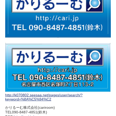
http://k070802.seesaa.net/pages/user/search/?
keyword=%8A%C5%94%C2
かりるーむ株式会社(cariroom)
TEL090-8487-4851(鈴木)