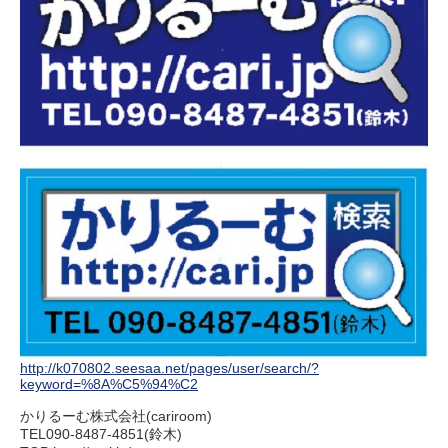
http://k070802.seesaa.net/pages/user/search/?
keyword=%8A%C5%94%C2
かりるーむ株式会社(cariroom)
TEL090-8487-4851(鈴木)