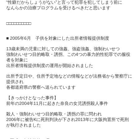
“性癖だからしょうがない”と言って犯罪を犯してしまう前に
なんらかの治療プログラムを受けるべきだと思います
□□□□□□□□□□
■ 2005年6月 子供を対象にした出所者情報提供制度
13歳未満の児童に対しての強姦、強盗強姦、強制わいせつ
強制わいせつ目的略取・誘拐、この4つの暴力的性犯罪での服役
者を対象に
出所者情報提供制度の運用が開始されました
出所予定日や、住所予定地などの情報などが法務省から警察庁に
提供され
各都道府県の警察へ送られています
【きっかけとなった事件】
前年の2004年11月に起きた奈良の女児誘拐殺人事件
殺人・強制わいせつ目的略取・誘拐の罪に問われ
2006年に被告Kに死刑判決が下され2013年に大阪拘置所で死刑
が執行されました