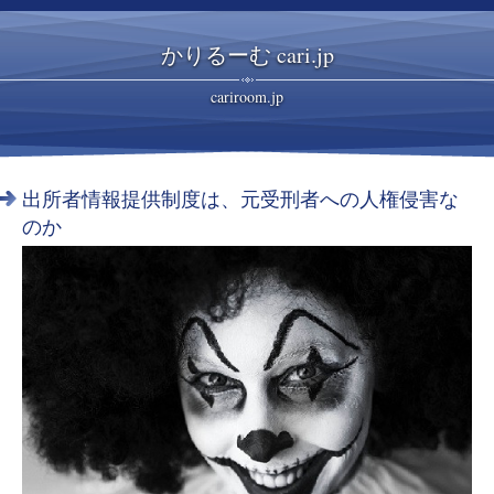
かりるーむ cari.jp
cariroom.jp
出所者情報提供制度は、元受刑者への人権侵害な
のか