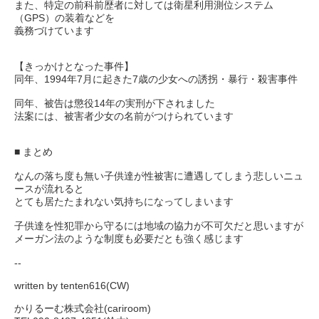
また、特定の前科前歴者に対しては衛星利用測位システム
（GPS）の装着などを
義務づけています
【きっかけとなった事件】
同年、1994年7月に起きた7歳の少女への誘拐・暴行・殺害事件
同年、被告は懲役14年の実刑が下されました
法案には、被害者少女の名前がつけられています
■ まとめ
なんの落ち度も無い子供達が性被害に遭遇してしまう悲しいニュ
ースが流れると
とても居たたまれない気持ちになってしまいます
子供達を性犯罪から守るには地域の協力が不可欠だと思いますが
メーガン法のような制度も必要だとも強く感じます
--
written by tenten616(CW)
かりるーむ株式会社(cariroom)