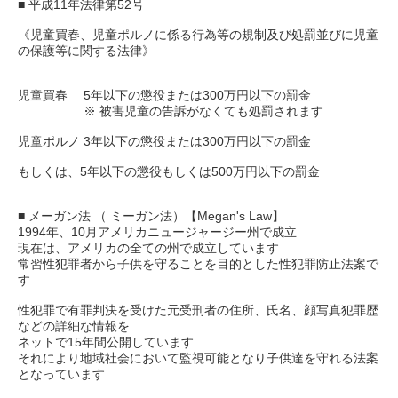
■ 平成11年法律第52号
《児童買春、児童ポルノに係る行為等の規制及び処罰並びに児童
の保護等に関する法律》
児童買春 5年以下の懲役または300万円以下の罰金
※ 被害児童の告訴がなくても処罰されます
児童ポルノ 3年以下の懲役または300万円以下の罰金
もしくは、5年以下の懲役もしくは500万円以下の罰金
■ メーガン法 （ ミーガン法）【Megan's Law】
1994年、10月アメリカニュージャージー州で成立
現在は、アメリカの全ての州で成立しています
常習性犯罪者から子供を守ることを目的とした性犯罪防止法案で
す
性犯罪で有罪判決を受けた元受刑者の住所、氏名、顔写真犯罪歴
などの詳細な情報を
ネットで15年間公開しています
それにより地域社会において監視可能となり子供達を守れる法案
となっています