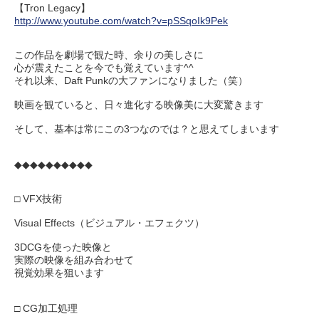
【Tron Legacy】
http://www.youtube.com/watch?v=pSSqoIk9Pek
この作品を劇場で観た時、余りの美しさに
心が震えたことを今でも覚えています^^
それ以来、Daft Punkの大ファンになりました（笑）
映画を観ていると、日々進化する映像美に大変驚きます
そして、基本は常にこの3つなのでは？と思えてしまいます
◆◆◆◆◆◆◆◆◆◆
□ VFX技術
Visual Effects（ビジュアル・エフェクツ）
3DCGを使った映像と
実際の映像を組み合わせて
視覚効果を狙います
□ CG加工処理