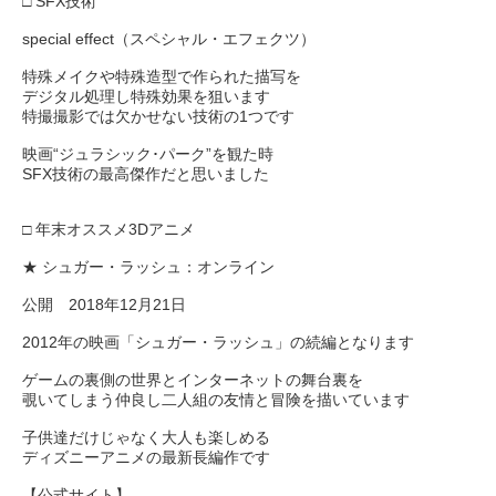
□ SFX技術
special effect（スペシャル・エフェクツ）
特殊メイクや特殊造型で作られた描写を
デジタル処理し特殊効果を狙います
特撮撮影では欠かせない技術の1つです
映画“ジュラシック･パーク”を観た時
SFX技術の最高傑作だと思いました
□ 年末オススメ3Dアニメ
★ シュガー・ラッシュ：オンライン
公開 2018年12月21日
2012年の映画「シュガー・ラッシュ」の続編となります
ゲームの裏側の世界とインターネットの舞台裏を
覗いてしまう仲良し二人組の友情と冒険を描いています
子供達だけじゃなく大人も楽しめる
ディズニーアニメの最新長編作です
【公式サイト】