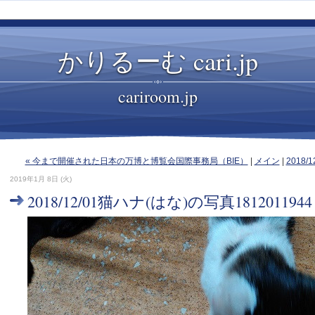
かりるーむ cari.jp
cariroom.jp
« 今まで開催された日本の万博と博覧会国際事務局（BIE）
|
メイン
|
2018/
2019年1月 8日 (火)
2018/12/01猫ハナ(はな)の写真1812011944