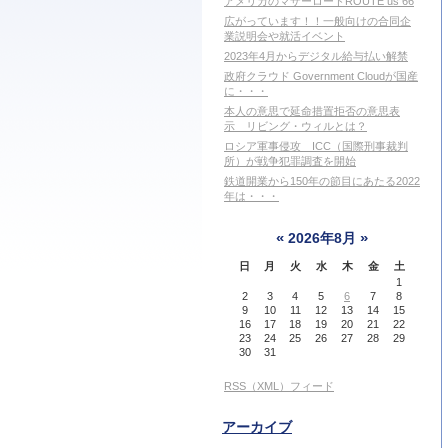
アメリカのマザーロードROUTE us 66
広がっています！！一般向けの合同企
業説明会や就活イベント
2023年4月からデジタル給与払い解禁
政府クラウド Government Cloudが国産
に・・・
本人の意思で延命措置拒否の意思表
示 リビング・ウィルとは？
ロシア軍事侵攻 ICC（国際刑事裁判
所）が戦争犯罪調査を開始
鉄道開業から150年の節目にあたる2022
年は・・・
«
»
2026年8月
日
月
火
水
木
金
土
1
2
3
4
5
6
7
8
9
10
11
12
13
14
15
16
17
18
19
20
21
22
23
24
25
26
27
28
29
30
31
RSS（XML）フィード
アーカイブ