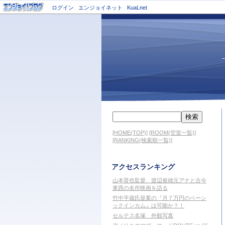
ログイン
エンジョイネット
KuaLnet
[HOME(TOP)]
[ROOM(空室一覧)]
[RANKING(検索順一覧)]
アクセスランキング
山本晋也監督、渡辺俊雄元アナと古今
東西の名作映画を語る
竹中平蔵氏提案の『月７万円のベーシ
ックインカム』は可能か？！
セルテス名塚 外観写真