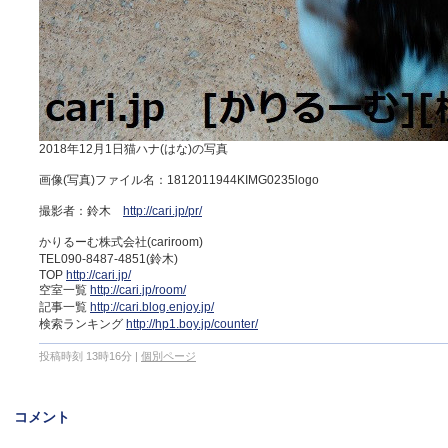
2018年12月1日猫ハナ(はな)の写真
画像(写真)ファイル名：1812011944KIMG0235logo
撮影者：鈴木
http://cari.jp/pr/
かりるーむ株式会社(cariroom)
TEL090-8487-4851(鈴木)
TOP
http://cari.jp/
空室一覧
http://cari.jp/room/
記事一覧
http://cari.blog.enjoy.jp/
検索ランキング
http://hp1.boy.jp/counter/
投稿時刻 13時16分
|
個別ページ
コメント