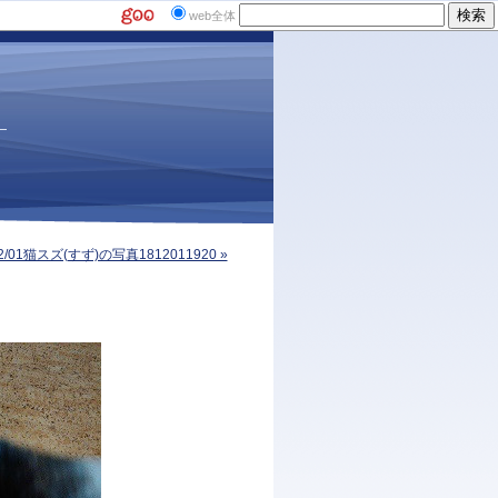
web全体
12/01猫スズ(すず)の写真1812011920 »