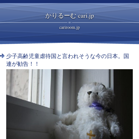
かりるーむ cari.jp
cariroom.jp
少子高齢児童虐待国と言われそうな今の日本。国
連が勧告！！