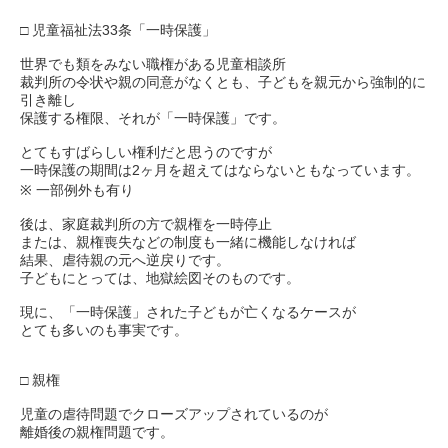
□ 児童福祉法33条「一時保護」
世界でも類をみない職権がある児童相談所
裁判所の令状や親の同意がなくとも、子どもを親元から強制的に
引き離し
保護する権限、それが「一時保護」です。
とてもすばらしい権利だと思うのですが
一時保護の期間は2ヶ月を超えてはならないともなっています。
※ 一部例外も有り
後は、家庭裁判所の方で親権を一時停止
または、親権喪失などの制度も一緒に機能しなければ
結果、虐待親の元へ逆戻りです。
子どもにとっては、地獄絵図そのものです。
現に、「一時保護」された子どもが亡くなるケースが
とても多いのも事実です。
□ 親権
児童の虐待問題でクローズアップされているのが
離婚後の親権問題です。