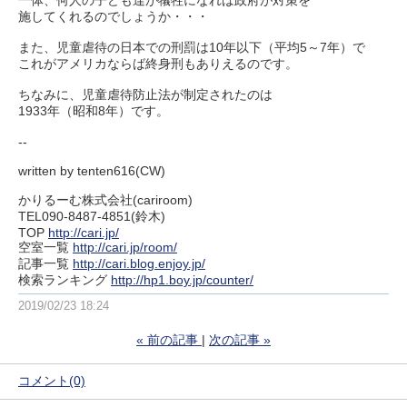
一体、何人の子ども達が犠牲になれば政府が対策を
施してくれるのでしょうか・・・
また、児童虐待の日本での刑罰は10年以下（平均5～7年）で
これがアメリカならば終身刑もありえるのです。
ちなみに、児童虐待防止法が制定されたのは
1933年（昭和8年）です。
--
written by tenten616(CW)
かりるーむ株式会社(cariroom)
TEL090-8487-4851(鈴木)
TOP
http://cari.jp/
空室一覧
http://cari.jp/room/
記事一覧
http://cari.blog.enjoy.jp/
検索ランキング
http://hp1.boy.jp/counter/
2019/02/23 18:24
«
前の記事
次の記事
»
コメント(0)