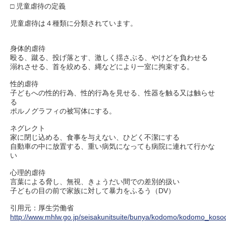
□ 児童虐待の定義
児童虐待は４種類に分類されています。
身体的虐待
殴る、蹴る、投げ落とす、激しく揺さぶる、やけどを負わせる
溺れさせる、首を絞める、縄などにより一室に拘束する。
性的虐待
子どもへの性的行為、性的行為を見せる、性器を触る又は触らせ
る
ポルノグラフィの被写体にする。
ネグレクト
家に閉じ込める、食事を与えない、ひどく不潔にする
自動車の中に放置する、重い病気になっても病院に連れて行かな
い
心理的虐待
言葉による脅し、無視、きょうだい間での差別的扱い
子どもの目の前で家族に対して暴力をふるう（DV）
引用元：厚生労働省
http://www.mhlw.go.jp/seisakunitsuite/bunya/kodomo/kodomo_kosod