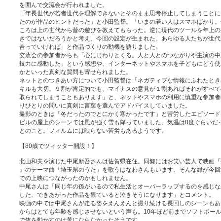
を囲んで交流会が行われました。
「年長世代が若者世代を理解できないとそのまま思考停止してしまうことに
たのが作品のヒントだった」と小田監督。「いまの若い人はスマホばかり。
ころは上の世代から昔の遊びを教えてもらった。逆に現代のツールを年上の
きではないだろうかと考え、今回の設定が生まれた。あらゆる人たちが世代
合っていければ」と作品づくりの動機を語りました。
交流会の参加者からも「心にじわりとくる。人と人とのつながりや主演の中
技力に感動した」という感想や、インターネットやスマホを子どもにどう使
かといった真剣な質問も寄せられました。
ネットとのつきあい方について小田監督は「ネガティブな情報にふれたとき
キルも大切。９割が肯定的でも、マイナスの意見が１割あればそれがすべて
取られてしまうこともあります」と、ネットやスマホの利用に慎重な参加者
りひとりの問いに真剣に言葉を選んでアドバイスしていました。
撮影のときは「冬だったのでとにかく寒かったです」と苦労したエピソード
ビルの屋上のシーンでは風が強く雪も降っていました。気温は0度ぐらいだ
とのこと。フィルムには映らない苦労もあるようです。
【80歳でツィッター開設！】
北山和夫を演じた中尾新吾さんは佐賀県在住。同郷にはお笑い芸人で映画『
』のテーマ曲「埼玉県のうた」を歌うはなわさんもいます。そんな縁が今回
での上映につながったのかもしれません。
中尾さんは「同じ年の孫がいるので私生活とオーバーラップするのを感じな
した。できあがった作品を観ていると泣きそうになります」とコメント。
映画の中では中尾さんが走る姿をえんえんと撮り続ける長回しのシーンもあ
からはとても年齢を感じさせないという声も。10年ほど前までソフトボー
で体を動かすのは苦にならなかったそうです。