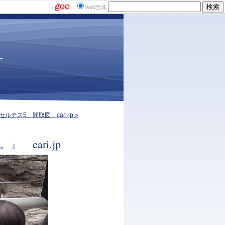
web全体
セルテス5 間取図 cari.jp »
cari.jp