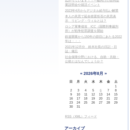
広がっています！！一般向けの合同企
業説明会や就活イベント
2023年4月からデジタル給与払い解禁
本人の意思で延命措置拒否の意思表
示 リビング・ウィルとは？
ロシア軍事侵攻 ICC（国際刑事裁判
所）が戦争犯罪調査を開始
鉄道開業から150年の節目にあたる2022
年は・・・
2021年12月分 鈴木社長の日記・日
誌・備忘
社会保障分野における、自助・共助・
公助とはなんでしょうか？
«
»
2026年8月
日
月
火
水
木
金
土
1
2
3
4
5
6
7
8
9
10
11
12
13
14
15
16
17
18
19
20
21
22
23
24
25
26
27
28
29
30
31
RSS（XML）フィード
アーカイブ