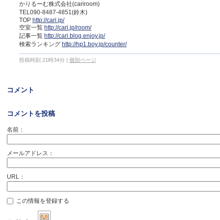
かりるーむ株式会社(cariroom)
TEL090-8487-4851(鈴木)
TOP
http://cari.jp/
空室一覧
http://cari.jp/room/
記事一覧
http://cari.blog.enjoy.jp/
検索ランキング
http://hp1.boy.jp/counter/
投稿時刻 21時34分
|
個別ページ
コメント
コメントを投稿
名前：
メールアドレス：
URL：
この情報を登録する