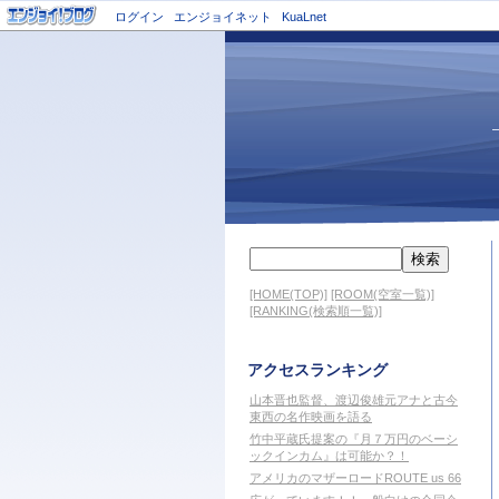
ログイン
エンジョイネット
KuaLnet
[HOME(TOP)]
[ROOM(空室一覧)]
[RANKING(検索順一覧)]
アクセスランキング
山本晋也監督、渡辺俊雄元アナと古今
東西の名作映画を語る
竹中平蔵氏提案の『月７万円のベーシ
ックインカム』は可能か？！
アメリカのマザーロードROUTE us 66