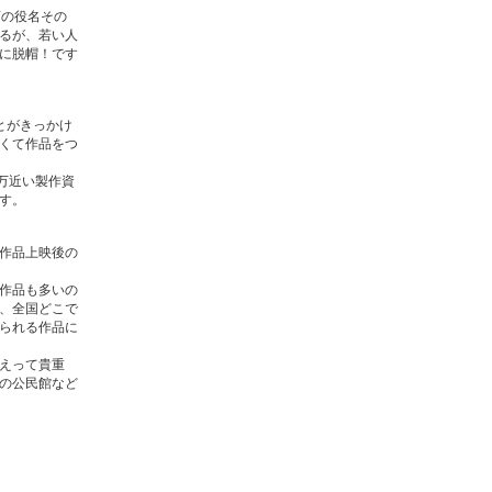
画の役名その
るが、若い人
に脱帽！です
とがきっかけ
くて作品をつ
万近い製作資
す。
作品上映後の
作品も多いの
、全国どこで
られる作品に
えって貴重
の公民館など