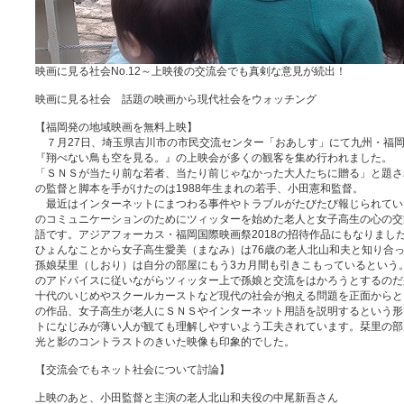
映画に見る社会No.12～上映後の交流会でも真剣な意見が続出！
映画に見る社会 話題の映画から現代社会をウォッチング
【福岡発の地域映画を無料上映】
７月27日、埼玉県吉川市の市民交流センター「おあしす」にて九州・福
『翔べない鳥も空を見る。』の上映会が多くの観客を集め行われました。
「ＳＮＳが当たり前な若者、当たり前じゃなかった大人たちに贈る」と題さ
の監督と脚本を手がけたのは1988年生まれの若手、小田憲和監督。
最近はインターネットにまつわる事件やトラブルがたびたび報じられてい
のコミュニケーションのためにツィッターを始めた老人と女子高生の心の交
語です。アジアフォーカス・福岡国際映画祭2018の招待作品にもなりまし
ひょんなことから女子高生愛美（まなみ）は76歳の老人北山和夫と知り合
孫娘栞里（しおり）は自分の部屋にもう3カ月間も引きこもっているという
のアドバイスに従いながらツィッター上で孫娘と交流をはかろうとするのだ
十代のいじめやスクールカーストなど現代の社会が抱える問題を正面からと
の作品、女子高生が老人にＳＮＳやインターネット用語を説明するという形
トになじみが薄い人が観ても理解しやすいよう工夫されています。栞里の部
光と影のコントラストのきいた映像も印象的でした。
【交流会でもネット社会について討論】
上映のあと、小田監督と主演の老人北山和夫役の中尾新吾さん