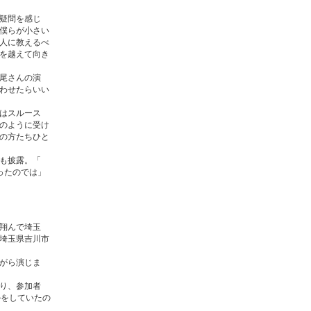
疑問を感じ
僕らが小さい
人に教えるべ
を越えて向き
尾さんの演
わせたらいい
はスルース
のように受け
の方たちひと
も披露。「
ったのでは」
翔んで埼玉
埼玉県吉川市
がら演じま
り、参加者
ルをしていたの