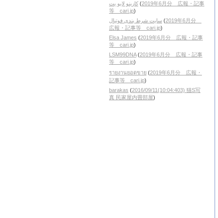
کازینو لایو بت
(
2019年6月分 広報・記事
等 cari.jp
)
سایت شرط بندی فوتبال
(
2019年6月分
広報・記事等 cari.jp
)
Elsa James
(
2019年6月分 広報・記事
等 cari.jp
)
LSM99DNA
(
2019年6月分 広報・記事
等 cari.jp
)
รายงานยอดขาย
(
2019年6月分 広報・
記事等 cari.jp
)
barakas
(
2016/09/11(10:04:403) 猫S写
真 民家屋内畳部屋
)