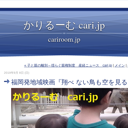
かりるーむ cari.jp
cariroom.jp
« 子と親の離別～揺らぐ親権制度 産経ニュース cari.jp
|
メイン
|
2019年9月 8日 (日)
福岡発地域映画『翔べ ない鳥も空を見る。』 