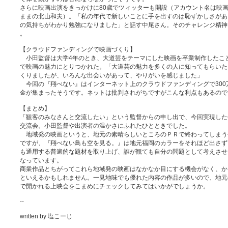
さらに映画出演をきっかけに80歳でツィッターも開設（アカウント名は映
ままの北山和夫）。「私の年代で新しいことに手を出すのは恥ずかしさがあ
の気持ちがわかり勉強になりました」と話す中尾さん。そのチャレンジ精神
。
【クラウドファンディングで映画づくり】
小田監督は大学4年のとき、大道芸をテーマにした映画を卒業制作したこ
で映画の魅力にとりつかれた。「大道芸の魅力を多くの人に知ってもらいた
くりましたが、いろんな出会いがあって、やりがいを感じました」
今回の『翔べない』はインターネット上のクラウドファンディングで300
金が集まったそうです。ネットは批判されがちですがこんな利点もあるので
【まとめ】
「観客のみなさんと交流したい」という監督からの申し出で、今回実現した
交流会。小田監督や出演者の温かさにふれたひとときでした。
地域発の映画というと、地元の素晴らしいところのＰＲで終わってしまう
ですが、『翔べない鳥も空を見る。』は地元福岡のカラーをそれほど出さず
も通用する普遍的な題材を取り上げ、誰が観ても自分の問題として考えさせ
なっています。
商業作品とちがってこれら地域発の映画はなかなか目にする機会がなく、か
といえるかもしれません。一見地味でも優れた内容の作品が多いので、地元
で開かれる上映会をこまめにチェックしてみてはいかがでしょうか。
--
written by 塩こーじ