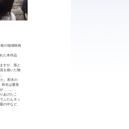
岡発の地域映画
れた本作品
ますが、孫と
流を描いた物
た。
った。和夫の
。和夫は愛美
が……。
りあげたこ
でふだんネッ
屋の中など、