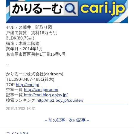
セルテス菊井 間取り図
戸建て賃貸 賃料16万円/月
3LDK(80.75㎡)
構造：木造二階建
築年月：2014年1月
名古屋市西区菊井1丁目16番6号
--
かりるーむ株式会社(cariroom)
TEL090-8487-4851(鈴木)
TOP
http://cari.jp/
空室一覧
http://cari.jp/room/
記事一覧
http://cari.blog.enjoy.jp/
検索ランキング
http://hp1.boy.jp/counter/
2019/10/03 16:31
«
前の記事
次の記事
»
コメント(0)