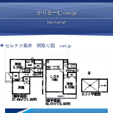
かりるーむ cari.jp
http://cari.jp/
セルテス菊井 間取り図 cari.jp