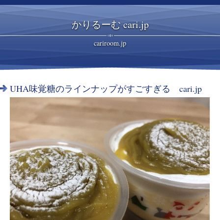
かりるーむ cari.jp
cariroom.jp
UHA味覚糖のラインナップがすごすぎる cari.jp