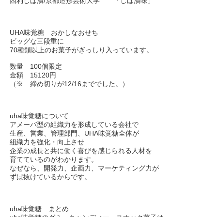
西利しば漬/京都造形芸術大学 「しば漬味」
UHA味覚糖 おかしなおせち
ビッグな三段重に
70種類以上のお菓子がぎっしり入っています。
数量 100個限定
金額 15120円
（※ 締め切りが12/16まででした。）
uha味覚糖について
アメーバ型の組織力を形成している会社で
生産、営業、管理部門、UHA味覚糖全体が
組織力を強化・向上させ
企業の成長と共に働く喜びを感じられる人材を
育てているのがわかります。
なぜなら、開発力、企画力、マーケティング力が
ずば抜けているからです。
uha味覚糖 まとめ