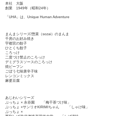
本社 大阪
創業 1949年（昭和24年）
「UHA」は、Unique Human Adventure
まんまシリーズ/惣菜（sozai）のまんま
千房のお好み焼き
宇都宮の餃子
ひとくち餃子
ころっけ
二度づけ禁止のころっけ
デミグラスソースのころっけ
焼ビーフン
ごぼう七味唐辛子味
レンコンミックス
麻婆豆腐
あじわいシリーズ
ぷっちょ × 永谷園 「梅干茶づけ味」
ぷっちょ ×サンリオKIRIMIちゃん 「しゃけ味」
ぷっちょ ×