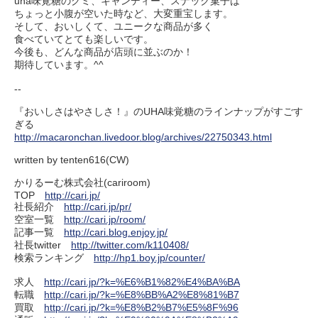
uha味覚糖のグミ、キャンディー、スナック菓子は
ちょっと小腹が空いた時など、大変重宝します。
そして、おいしくて、ユニークな商品が多く
食べていてとても楽しいです。
今後も、どんな商品が店頭に並ぶのか！
期待しています。^^
--
『おいしさはやさしさ！』のUHA味覚糖のラインナップがすごす
ぎる
http://macaronchan.livedoor.blog/archives/22750343.html
written by tenten616(CW)
かりるーむ株式会社(cariroom)
TOP
http://cari.jp/
社長紹介
http://cari.jp/pr/
空室一覧
http://cari.jp/room/
記事一覧
http://cari.blog.enjoy.jp/
社長twitter
http://twitter.com/k110408/
検索ランキング
http://hp1.boy.jp/counter/
求人
http://cari.jp/?k=%E6%B1%82%E4%BA%BA
転職
http://cari.jp/?k=%E8%BB%A2%E8%81%B7
買取
http://cari.jp/?k=%E8%B2%B7%E5%8F%96