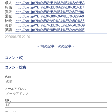
求人
http://cari.jp/?k=%E6%B1%82%E4%BA%BA
転職
http://cari.jp/?k=%E8%BB%A2%E8%81%B7
買取
http://cari.jp/?k=%E8%B2%B7%E5%8F%96
通販
http://cari.jp/?k=%E9%80%9A%E8%B2%A9
比較
http://cari.jp/?k=%E6%AF%94%E8%BC%83
美容
http://cari.jp/?k=%E7%BE%8E%E5%AE%B9
英語
http://cari.jp/?k=%E8%8B%B1%E8%AA%9E
2020/01/05 22:20
«
前の記事
次の記事
»
コメント(0)
コメント投稿
名前
メールアドレス
URL