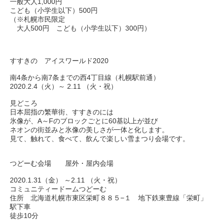
一般大人1,000円
こども（小学生以下）500円
（※札幌市民限定
大人500円 こども（小学生以下）300円）
すすきの アイスワールド2020
南4条から南7条までの西4丁目線（札幌駅前通）
2020.2.4（火）～ 2.11 （火・祝）
見どころ
日本屈指の繁華街、すすきのには
氷像が、A～Fのブロックごとに60基以上が並び
ネオンの街並みと氷像の美しさが一体と化します。
見て、触れて、食べて、飲んで楽しい雪まつり会場です。
つどーむ会場 屋外・屋内会場
2020.1.31（金） ～2.11 （火・祝）
コミュニティードームつどーむ
住所 北海道札幌市東区栄町８８５−１ 地下鉄東豊線「栄町」
駅下車
徒歩10分