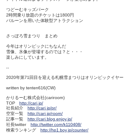
つどーむキッズパーク
2時間乗り放題のチケットは1800円
バルーンを用いた体験型アトラクション
さっぽろ雪まつり まとめ
今年はオリンピックにちなんだ
雪像、氷像が登場するのでは？と・・・
楽しみにしています。
--
2020年第71回目を迎える札幌雪まつりはオリンピックイヤー
written by tenten616(CW)
かりるーむ株式会社(cariroom)
TOP
http://cari.jp/
社長紹介
http://cari.jp/pr/
空室一覧
http://cari.jp/room/
記事一覧
http://cari.blog.enjoy.jp/
社長twitter
http://twitter.com/k110408/
検索ランキング
http://hp1.boy.jp/counter/