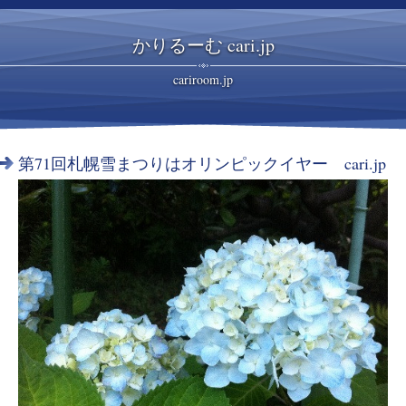
かりるーむ cari.jp
cariroom.jp
第71回札幌雪まつりはオリンピックイヤー cari.jp