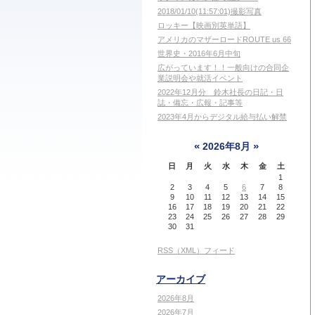
2018/01/10(11:57:01)撮影写真
ロッキー【映画別英単語】
アメリカのマザーロードROUTE us 66
世界史・2016年6月中旬
広がっています！！一般向けの合同企
業説明会や就活イベント
2022年12月分 鈴木社長の日記・日
誌・備忘・広報・記事等
2023年4月からデジタル給与払い解禁
«
»
2026年8月
日
月
火
水
木
金
土
1
2
3
4
5
6
7
8
9
10
11
12
13
14
15
16
17
18
19
20
21
22
23
24
25
26
27
28
29
30
31
RSS（XML）フィード
アーカイブ
2026年8月
2026年7月