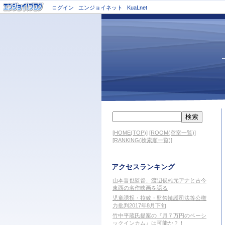
ログイン
エンジョイネット
KuaLnet
[HOME(TOP)]
[ROOM(空室一覧)]
[RANKING(検索順一覧)]
アクセスランキング
山本晋也監督、渡辺俊雄元アナと古今
東西の名作映画を語る
児童誘拐・拉致・監禁擁護司法等公権
力批判2017年8月下旬
竹中平蔵氏提案の『月７万円のベーシ
ックインカム』は可能か？！