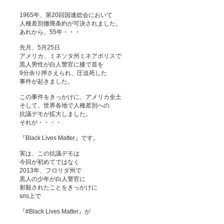
1965年、第20回国連総会において
人種差別撤廃条約が可決されました。
あれから、55年・・・
先月、5月25日
アメリカ、ミネソタ州ミネアポリスで
黒人男性が白人警官に膝で首を
9分余り押さえられ、圧迫死した
事件が起きました。
この事件をきっかけに、アメリカ全土
そして、世界各地で人種差別への
抗議デモが拡大しました。
それが・・・・
『Black Lives Matter』です。
実は、この抗議デモは
今回が初めてではなく
2013年、フロリダ州で
黒人の少年が白人警官に
射殺されたことをきっかけに
sns上で
『#Black Lives Matter』が