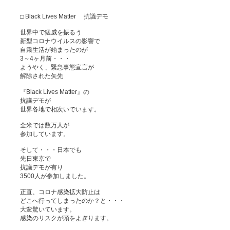
□ Black Lives Matter 抗議デモ
世界中で猛威を振るう
新型コロナウイルスの影響で
自粛生活が始まったのが
3～4ヶ月前・・・
ようやく、緊急事態宣言が
解除された矢先
『Black Lives Matter』の
抗議デモが
世界各地で相次いでいます。
全米では数万人が
参加しています。
そして・・・日本でも
先日東京で
抗議デモが有り
3500人が参加しました。
正直、コロナ感染拡大防止は
どこへ行ってしまったのか？と・・・
大変驚いています。
感染のリスクが頭をよぎります。