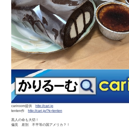
cariroom提供
http://cari.jp
tenten作
http://cari.jp/?k=tenten
黒人の命も大切！
偏見 差別 不平等の国アメリカ？！