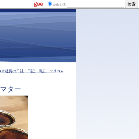
web全体
鈴木社長の日誌・日記・備忘 cari.jp »
ズ・マター