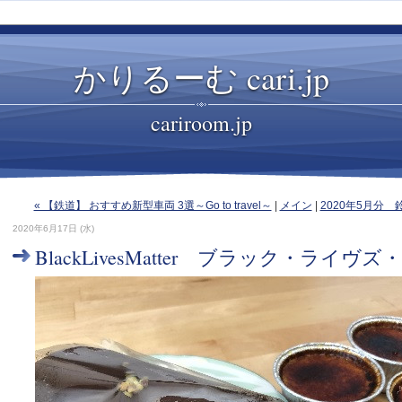
かりるーむ cari.jp
cariroom.jp
« 【鉄道】 おすすめ新型車両 3選～Go to travel～
|
メイン
|
2020年5月分 
2020年6月17日 (水)
BlackLivesMatter ブラック・ライヴ