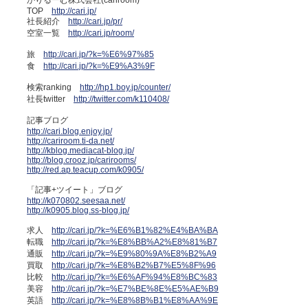
かりるーむ株式会社(cariroom)
TOP
http://cari.jp/
社長紹介
http://cari.jp/pr/
空室一覧
http://cari.jp/room/
旅
http://cari.jp/?k=%E6%97%85
食
http://cari.jp/?k=%E9%A3%9F
検索ranking
http://hp1.boy.jp/counter/
社長twitter
http://twitter.com/k110408/
記事ブログ
http://cari.blog.enjoy.jp/
http://cariroom.ti-da.net/
http://kblog.mediacat-blog.jp/
http://blog.crooz.jp/carirooms/
http://red.ap.teacup.com/k0905/
「記事+ツイート」ブログ
http://k070802.seesaa.net/
http://k0905.blog.ss-blog.jp/
求人
http://cari.jp/?k=%E6%B1%82%E4%BA%BA
転職
http://cari.jp/?k=%E8%BB%A2%E8%81%B7
通販
http://cari.jp/?k=%E9%80%9A%E8%B2%A9
買取
http://cari.jp/?k=%E8%B2%B7%E5%8F%96
比較
http://cari.jp/?k=%E6%AF%94%E8%BC%83
美容
http://cari.jp/?k=%E7%BE%8E%E5%AE%B9
英語
http://cari.jp/?k=%E8%8B%B1%E8%AA%9E