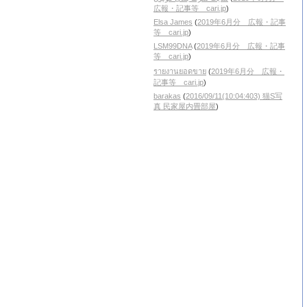
広報・記事等 cari.jp
)
Elsa James
(
2019年6月分 広報・記事
等 cari.jp
)
LSM99DNA
(
2019年6月分 広報・記事
等 cari.jp
)
รายงานยอดขาย
(
2019年6月分 広報・
記事等 cari.jp
)
barakas
(
2016/09/11(10:04:403) 猫S写
真 民家屋内畳部屋
)