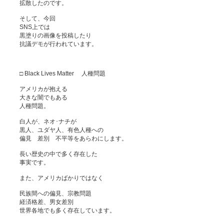
拡散したのです。
そして、今回
SNS上では
黒塗りの画像を投稿したり
抗議デモが行われています。
□ Black Lives Matter 人種問題
アメリカが抱える
大きな闇でもある
人種問題。
白人が、ネオ･ナチが
黒人、ユダヤ人、有色人種への
偏見 差別 不平等をあらわにします。
長い歴史の中で多く存在した
事実です。
また、アメリカばかりではなく
民族間への偏見、宗教問題
経済格差、男女差別
世界各地でも多く存在しています。