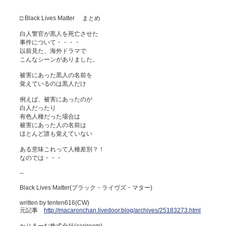
□ Black Lives Matter まとめ
白人警官が黒人を死亡させた
事件について・・・・
以前見た、海外ドラマで
こんなシーンがありました。
被害にあった黒人の名前を
覚えているのは黒人だけ
例えば、被害にあったのが
白人だったり
有色人種だった場合は
被害にあった人の名前は
ほとんど誰も覚えていない
ある意味これって人種差別？！
なのでは・・・
--
Black Lives Matter(ブラック・ライヴズ・マター)
written by tenten616(CW)
元記事
http://macaronchan.livedoor.blog/archives/25183273.html