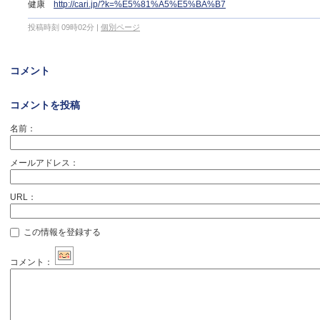
健康
http://cari.jp/?k=%E5%81%A5%E5%BA%B7
投稿時刻 09時02分
|
個別ページ
コメント
コメントを投稿
名前：
メールアドレス：
URL：
この情報を登録する
コメント：