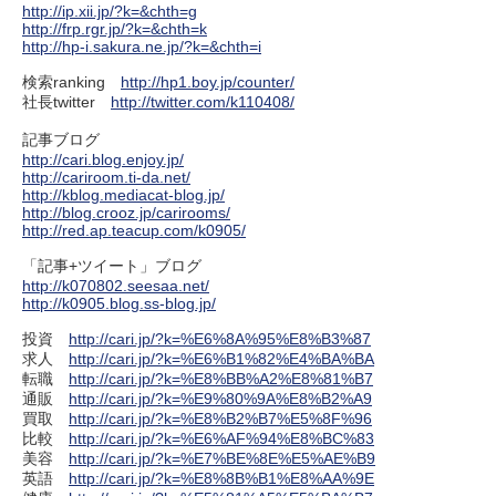
http://ip.xii.jp/?k=&chth=g
http://frp.rgr.jp/?k=&chth=k
http://hp-i.sakura.ne.jp/?k=&chth=i
検索ranking
http://hp1.boy.jp/counter/
社長twitter
http://twitter.com/k110408/
記事ブログ
http://cari.blog.enjoy.jp/
http://cariroom.ti-da.net/
http://kblog.mediacat-blog.jp/
http://blog.crooz.jp/carirooms/
http://red.ap.teacup.com/k0905/
「記事+ツイート」ブログ
http://k070802.seesaa.net/
http://k0905.blog.ss-blog.jp/
投資
http://cari.jp/?k=%E6%8A%95%E8%B3%87
求人
http://cari.jp/?k=%E6%B1%82%E4%BA%BA
転職
http://cari.jp/?k=%E8%BB%A2%E8%81%B7
通販
http://cari.jp/?k=%E9%80%9A%E8%B2%A9
買取
http://cari.jp/?k=%E8%B2%B7%E5%8F%96
比較
http://cari.jp/?k=%E6%AF%94%E8%BC%83
美容
http://cari.jp/?k=%E7%BE%8E%E5%AE%B9
英語
http://cari.jp/?k=%E8%8B%B1%E8%AA%9E