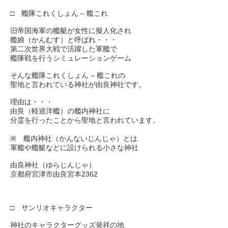
□ 艦隊これくしょん – 艦これ
旧帝国海軍の艦艇が女性に擬人化され
艦娘（かんむす）と呼ばれ・・・
第二次世界大戦で活躍した軍艦で
艦隊戦を行うシミュレーションゲーム
そんな艦隊これくしょん – 艦これの
聖地と言われている神社が由良神社です。
理由は・・・
由良（軽巡洋艦）の艦内神社に
分霊を行ったことから聖地と言われています。
※ 艦内神社（かんないじんじゃ）とは
軍艦や艦艇などに設けられる小さな神社
由良神社（ゆらじんじゃ）
京都府宮津市由良宮本2362
□ サンリオキャラクター
神社のキャラクターグッズ発祥の地