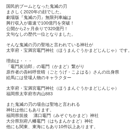
国民的ブームとなった鬼滅の刃
まさしく2020年の顔でした。
劇場版『鬼滅の刃』無限列車編は
興行収入が最速で100億円を突破！
公開から2ヶ月余りで320億円！
文句なしの歴代一位となりました。
そんな鬼滅の刃の聖地と言われている神社が
太宰府・宝満宮竈門神社（ほうまんぐうかまどじんじゃ）です。
理由は・・・
「竈門炭治郎」の竈門（かまど）繋がり
原作者の吾峠呼世晴（ごとうげ・こよはる）さんの出身県
絵馬には登場人物のキャラクター
太宰府・宝満宮竈門神社（ほうまんぐうかまどじんじゃ）
福岡県太宰府市内山883
また鬼滅の刃の場合は聖地と言われる
神社は他にもあります。
福岡県筑後 溝口竈門（みぞぐちかまど）神社
大分県別府八幡竈門（はちまんかまど）神社
他にも関東、東海にもあり10件以上あります。