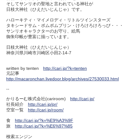
そしてサンリオの聖地と言われている神社が
日枝大神社（ひえだいじんじゃ）です。
ハローキティ・マイメロディ・リトルツインスターズ
タキシードサム・ポムポムプリン・けろけろけろっぴ・・・
サンリオキャラクターのお守り、絵馬
御朱印帳が豊富に揃っています。
日枝大神社（ひえだいじんじゃ）
神奈川県川崎市川崎区小田2-14-7
written by tenten
http://cari.jp/?k=tenten
元記事
http://macaronchan.livedoor.blog/archives/27530033.html
--
かりるーむ株式会社(cariroom)
http://cari.jp/
社長紹介
http://cari.jp/pr/
空室一覧
http://cari.jp/room/
食
http://cari.jp/?k=%E9%A3%9F
旅
http://cari.jp/?k=%E6%97%85
検索エンジン