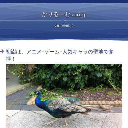
かりるーむ cari.jp
cariroom.jp
初詣は、アニメ･ゲーム･人気キャラの聖地で参
拝！