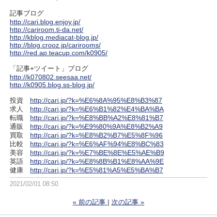
記事ブログ
http://cari.blog.enjoy.jp/
http://cariroom.ti-da.net/
http://kblog.mediacat-blog.jp/
http://blog.crooz.jp/carirooms/
http://red.ap.teacup.com/k0905/
「記事+ツイート」ブログ
http://k070802.seesaa.net/
http://k0905.blog.ss-blog.jp/
投資
http://cari.jp/?k=%E6%8A%95%E8%B3%87
求人
http://cari.jp/?k=%E6%B1%82%E4%BA%BA
転職
http://cari.jp/?k=%E8%BB%A2%E8%81%B7
通販
http://cari.jp/?k=%E9%80%9A%E8%B2%A9
買取
http://cari.jp/?k=%E8%B2%B7%E5%8F%96
比較
http://cari.jp/?k=%E6%AF%94%E8%BC%83
美容
http://cari.jp/?k=%E7%BE%8E%E5%AE%B9
英語
http://cari.jp/?k=%E8%8B%B1%E8%AA%9E
健康
http://cari.jp/?k=%E5%81%A5%E5%BA%B7
2021/02/01 08:50
«
前の記事
次の記事
»