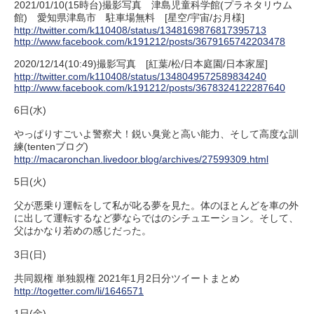
2021/01/10(15時台)撮影写真 津島児童科学館(プラネタリウム
館) 愛知県津島市 駐車場無料 [星空/宇宙/お月様]
http://twitter.com/k110408/status/1348169876817395713
http://www.facebook.com/k191212/posts/3679165742203478
2020/12/14(10:49)撮影写真 [紅葉/松/日本庭園/日本家屋]
http://twitter.com/k110408/status/1348049572589834240
http://www.facebook.com/k191212/posts/3678324122287640
6日(水)
やっぱりすごいよ警察犬！鋭い臭覚と高い能力、そして高度な訓
練(tentenブログ)
http://macaronchan.livedoor.blog/archives/27599309.html
5日(火)
父が悪乗り運転をして私が叱る夢を見た。体のほとんどを車の外
に出して運転するなど夢ならではのシチュエーション。そして、
父はかなり若めの感じだった。
3日(日)
共同親権 単独親権 2021年1月2日分ツイートまとめ
http://togetter.com/li/1646571
1日(金)