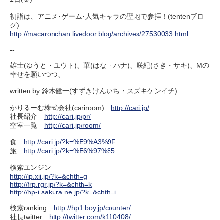
初詣は、アニメ･ゲーム･人気キャラの聖地で参拝！(tentenブロ
グ)
http://macaronchan.livedoor.blog/archives/27530033.html
--
雄士(ゆうと・ユウト)、華(はな・ハナ)、咲紀(さき・サキ)、Mの
幸せを願いつつ、
written by 鈴木健一(すずきけんいち・スズキケンイチ)
かりるーむ株式会社(cariroom)
http://cari.jp/
社長紹介
http://cari.jp/pr/
空室一覧
http://cari.jp/room/
食
http://cari.jp/?k=%E9%A3%9F
旅
http://cari.jp/?k=%E6%97%85
検索エンジン
http://ip.xii.jp/?k=&chth=g
http://frp.rgr.jp/?k=&chth=k
http://hp-i.sakura.ne.jp/?k=&chth=i
検索ranking
http://hp1.boy.jp/counter/
社長twitter
http://twitter.com/k110408/