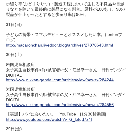
歩留り率(ぶどまりりつ)：製造工程において生じる不良品や目減
りなどを除いて最終的に製品になる割合。原料が100あり、90の
製品が仕上がったとすると歩留り率は90%。
31日(日)
子どもの携帯・スマホデビューとオススメしたい本。(tentenブ
ログ)
http://macaronchan.livedoor.blog/archives/27870643.html
30日(土)
岩国児童相談所
女子高生自殺事件<前>被害者の父・江邑幸一さん 日刊ゲンダイ
DIGITAL
http://www.nikkan-gendai.com/articles/view/newsx/284244
岩国児童相談所
女子高生自殺事件<後>被害者の父・江邑幸一さん 日刊ゲンダイ
DIGITAL
http://www.nikkan-gendai.com/articles/view/newsx/284556
【実話】パパに会いたい。 YouTube [1分30秒動画]
http://www.youtube.com/watch?v=G_lofqd7z4I
29日(金)