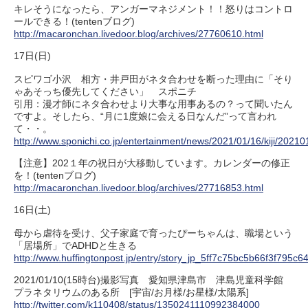
キレそうになったら、アンガーマネジメント！！怒りはコントロ
ールできる！(tentenブログ)
http://macaronchan.livedoor.blog/archives/27760610.html
17日(日)
スピワゴ小沢 相方・井戸田がネタ合わせを断った理由に「そり
ゃあそっち優先してください」 スポニチ
引用：漫才師にネタ合わせより大事な用事あるの？って聞いたん
ですよ。そしたら、“月に1度娘に会える日なんだ”って言われ
て・・。
http://www.sponichi.co.jp/entertainment/news/2021/01/16/kiji/20
【注意】202１年の祝日が大移動しています。カレンダーの修正
を！(tentenブログ)
http://macaronchan.livedoor.blog/archives/27716853.html
16日(土)
母から虐待を受け、父子家庭で育ったぴーちゃんは、職場という
「居場所」でADHDと生きる
http://www.huffingtonpost.jp/entry/story_jp_5ff7c75bc5b66f3f795c6
2021/01/10(15時台)撮影写真 愛知県津島市 津島児童科学館
プラネタリウムのある所 [宇宙/お月様/お星様/太陽系]
http://twitter.com/k110408/status/1350241110992384000