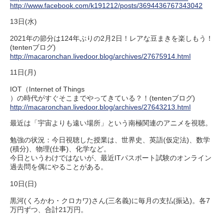
http://www.facebook.com/k191212/posts/3694436767343042
13日(水)
2021年の節分は124年ぶりの2月2日！レアな豆まきを楽しもう！
(tentenブログ)
http://macaronchan.livedoor.blog/archives/27675914.html
11日(月)
IOT（Internet of Things
）の時代がすぐそこまでやってきている？！(tentenブログ)
http://macaronchan.livedoor.blog/archives/27643213.html
最近は「宇宙よりも遠い場所」という南極関連のアニメを視聴。
勉強の状況：今日視聴した授業は、世界史、英語(仮定法)、数学
(積分)、物理(仕事)、化学など。
今日というわけではないが、最近ITパスポート試験のオンライン
過去問を偶にやることがある。
10日(日)
黒河(くろかわ・クロカワ)さん(三名義)に毎月の支払(振込)。各7
万円ずつ、合計21万円。