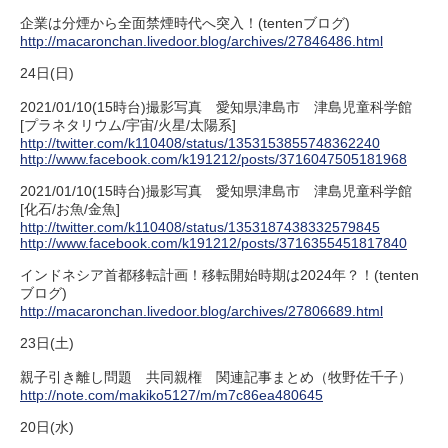
企業は分煙から全面禁煙時代へ突入！(tentenブログ)
http://macaronchan.livedoor.blog/archives/27846486.html
24日(日)
2021/01/10(15時台)撮影写真 愛知県津島市 津島児童科学館
[プラネタリウム/宇宙/火星/太陽系]
http://twitter.com/k110408/status/1353153855748362240
http://www.facebook.com/k191212/posts/3716047505181968
2021/01/10(15時台)撮影写真 愛知県津島市 津島児童科学館
[化石/お魚/金魚]
http://twitter.com/k110408/status/1353187438332579845
http://www.facebook.com/k191212/posts/3716355451817840
インドネシア首都移転計画！移転開始時期は2024年？！(tenten
ブログ)
http://macaronchan.livedoor.blog/archives/27806689.html
23日(土)
親子引き離し問題 共同親権 関連記事まとめ（牧野佐千子）
http://note.com/makiko5127/m/m7c86ea480645
20日(水)