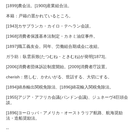
[1899]農会法。[1900]産業組合法。
本籍：戸籍の置かれているところ。
[1943]カサブランカ・カイロ・テヘラン会談。
[1968]消費者保護基本法制定・カネミ油症事件。
[1897]職工義友会。同年、労働組合期成会に改組。
ガラ紡：臥雲辰致(たつむね・ときむね)が発明[1873]。
[2006]消費者団体訴訟制度開始。[2009]消費者庁設置。
cherish：慈しむ、かわいがる、世話する、大切にする。
[1894]綿糸輸出関税免除法、[1896]綿花輸入関税免除法。
[1955]アジア・アフリカ会議(バンドン会議)、ジュネーヴ4巨頭会
談。
[1896]ヨーロッパ・アメリカ・オーストラリア航路、航海奨励
法・造船奨励法。
--