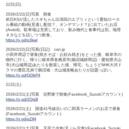
22日(日)
2026/2/22(日)写真 朝食
前日KSが流したスギちゃん出演回のエブリィという愛知ローカ
ル番組の動画(見逃し配信？、オンデマンド？)に出ていたお店
(Andoll)。駐車場は充実しており、飲み物代と食事代は別。地理
ネタなどを話しつつ飲食。
https://x.gd/o3kwl
2026/2/22(日)写真(日記) cari.jp
小田井周辺で昼食(焼きそば・お好み焼き)をとった後、岐阜市の
物件に行く。帰りに岐阜県各務原市(鵜沼城跡周辺)・愛知県犬山
市(犬山城周辺)あたりを散策した後、帰宅。ちょうどNHK大河ド
ラマの豊臣兄弟で鵜沼城・犬山城攻略あたりが話題っぽい。
https://x.gd/GDbP4
21日(土)
2026/2/21(土)写真 吉野家で朝食(Facebook_Suzukiアカウント)
https://x.gd/2QlsB
2026/2/21(土) 国道41号線沿いの二郎系ラーメンのお店で昼食
(Facebook_Suzukiアカウント)
https://x.gd/qZlf4
2026/2/21(土)写真 天平で夕食(天ぷら定食)(Facebook_Suzuki