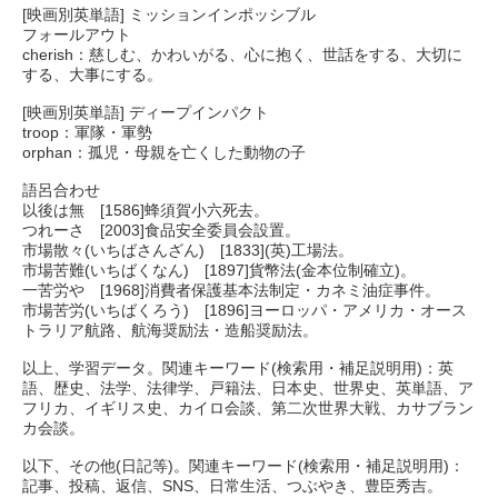
[映画別英単語] ミッションインポッシブル
フォールアウト
cherish：慈しむ、かわいがる、心に抱く、世話をする、大切に
する、大事にする。
[映画別英単語] ディープインパクト
troop：軍隊・軍勢
orphan：孤児・母親を亡くした動物の子
語呂合わせ
以後は無 [1586]蜂須賀小六死去。
つれーさ [2003]食品安全委員会設置。
市場散々(いちばさんざん) [1833](英)工場法。
市場苦難(いちばくなん) [1897]貨幣法(金本位制確立)。
一苦労や [1968]消費者保護基本法制定・カネミ油症事件。
市場苦労(いちばくろう) [1896]ヨーロッパ・アメリカ・オース
トラリア航路、航海奨励法・造船奨励法。
以上、学習データ。関連キーワード(検索用・補足説明用)：英
語、歴史、法学、法律学、戸籍法、日本史、世界史、英単語、ア
フリカ、イギリス史、カイロ会談、第二次世界大戦、カサブラン
カ会談。
以下、その他(日記等)。関連キーワード(検索用・補足説明用)：
記事、投稿、返信、SNS、日常生活、つぶやき、豊臣秀吉。