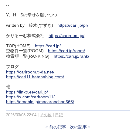
--
Y、H、Sの幸せを願いつつ、
written by 鈴木(すずき)
https://cari.jp/pr/
かりるーむ株式会社
https://cariroom.jp/
TOP(HOME)
https://cari.jp/
空物件一覧(ROOM)
https://cari.jp/room/
検索順一覧(RANKING)
https://cari.jp/rank/
ブログ
https://cariroom.ti-da.net/
https://cari11.hatenablog.com/
他
https://linktr.ee/cari.jp/
https://x.com/cariroom11/
https://ameblo.jp/macaronchan666/
2026/03/03 22:04
その他
日記
«
前の記事
次の記事
»