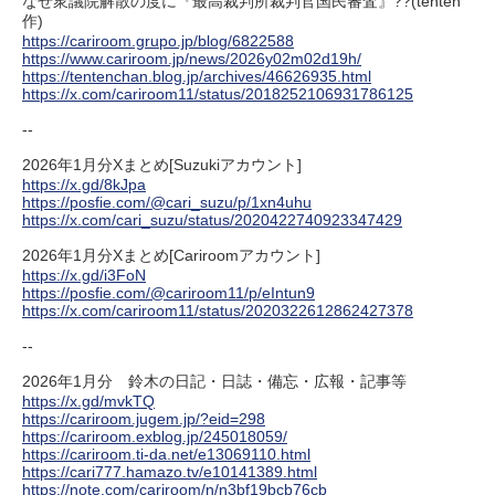
なぜ衆議院解散の度に『最高裁判所裁判官国民審査』??(tenten
作)
https://cariroom.grupo.jp/blog/6822588
https://www.cariroom.jp/news/2026y02m02d19h/
https://tentenchan.blog.jp/archives/46626935.html
https://x.com/cariroom11/status/2018252106931786125
--
2026年1月分Xまとめ[Suzukiアカウント]
https://x.gd/8kJpa
https://posfie.com/@cari_suzu/p/1xn4uhu
https://x.com/cari_suzu/status/2020422740923347429
2026年1月分Xまとめ[Cariroomアカウント]
https://x.gd/i3FoN
https://posfie.com/@cariroom11/p/eIntun9
https://x.com/cariroom11/status/2020322612862427378
--
2026年1月分 鈴木の日記・日誌・備忘・広報・記事等
https://x.gd/mvkTQ
https://cariroom.jugem.jp/?eid=298
https://cariroom.exblog.jp/245018059/
https://cariroom.ti-da.net/e13069110.html
https://cari777.hamazo.tv/e10141389.html
https://note.com/cariroom/n/n3bf19bcb76cb