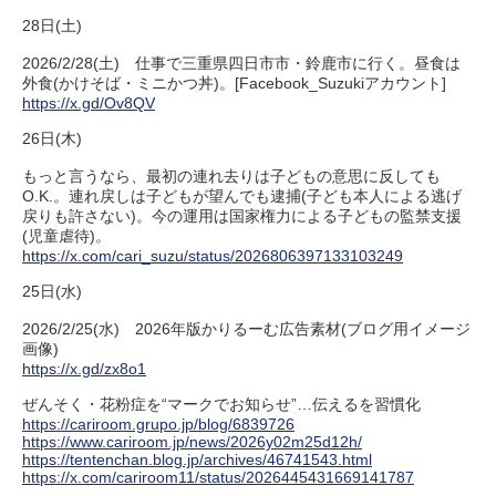
28日(土)
2026/2/28(土) 仕事で三重県四日市市・鈴鹿市に行く。昼食は
外食(かけそば・ミニかつ丼)。[Facebook_Suzukiアカウント]
https://x.gd/Ov8QV
26日(木)
もっと言うなら、最初の連れ去りは子どもの意思に反しても
O.K.。連れ戻しは子どもが望んでも逮捕(子ども本人による逃げ
戻りも許さない)。今の運用は国家権力による子どもの監禁支援
(児童虐待)。
https://x.com/cari_suzu/status/2026806397133103249
25日(水)
2026/2/25(水) 2026年版かりるーむ広告素材(ブログ用イメージ
画像)
https://x.gd/zx8o1
ぜんそく・花粉症を“マークでお知らせ”…伝えるを習慣化
https://cariroom.grupo.jp/blog/6839726
https://www.cariroom.jp/news/2026y02m25d12h/
https://tentenchan.blog.jp/archives/46741543.html
https://x.com/cariroom11/status/2026445431669141787