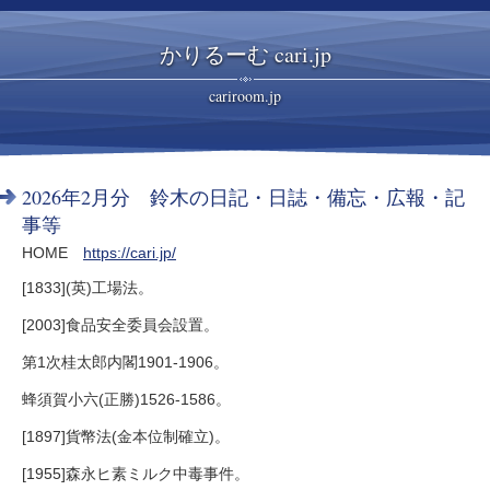
かりるーむ cari.jp
cariroom.jp
2026年2月分 鈴木の日記・日誌・備忘・広報・記
事等
HOME
https://cari.jp/
[1833](英)工場法。
[2003]食品安全委員会設置。
第1次桂太郎内閣1901-1906。
蜂須賀小六(正勝)1526-1586。
[1897]貨幣法(金本位制確立)。
[1955]森永ヒ素ミルク中毒事件。