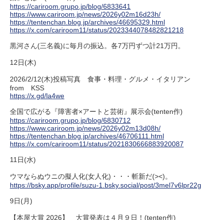
https://cariroom.grupo.jp/blog/6833641
https://www.cariroom.jp/news/2026y02m16d23h/
https://tentenchan.blog.jp/archives/46695329.html
https://x.com/cariroom11/status/2023344078482821218
黒河さん(三名義)に毎月の振込。各7万円ずつ計21万円。
12日(木)
2026/2/12(木)投稿写真 食事・料理・グルメ・イタリアン
from KSS
https://x.gd/la4we
全国で広がる『障害者×アートと芸術』展示会(tenten作)
https://cariroom.grupo.jp/blog/6830712
https://www.cariroom.jp/news/2026y02m13d08h/
https://tentenchan.blog.jp/archives/46706111.html
https://x.com/cariroom11/status/2021830666883920087
11日(水)
ウマならぬウニの擬人化(女人化)・・・斬新だ(><)。
https://bsky.app/profile/suzu-1.bsky.social/post/3mel7v6lpr22g
9日(月)
【本屋大賞 2026】 大賞発表は４月９日！(tenten作)