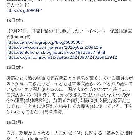
アカウント)
https://x.gd/9PJ42
19日(木)
【2月22日、日曜】猫の日に参加したい！イベント・保護猫譲渡
会(tenten作)
https://cariroom.grupo.jp/blog/6835987
https://www.cariroom.jp/news/2026y02m20d12h/
https://tentenchan.blog.jp/archives/46725587.html
https://x.com/cariroom11/status/2024368724325912942
18日(水)
所謂ひとり親の貧困で養育費云々と鼻息を荒くしている議員のポ
ストが流れてきたけど、子どもは本来穴あきバケツと穴のあいて
いないバケツ両方使えるのに、国が決めた方のバケツ(往々にし
て穴あきバケツ)を介してしか水を汲んではいけないというのが
今の運用(単独親権制)。貧困者の個別支援(直接支援)は必要だと
しても、子どもに道連れを強要して大義名分に使っている。下ら
ない(ろくでもない)児童虐待。
16日(月)
３月、政府がまとめる！人工知能（AI）に関する『基本的な指針
案』とは…(tenten作)