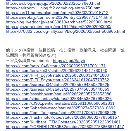
http://cari.blog.enjoy.jp/b/2026/02/20261-78e3.html
https://cariroom11.blog.fc2.com/blog-entry-756.html
https://cari11.hatenablog.com/entry/2026/02/01/015712
https://ameblo.jp/cariroom-2020/entry-12956773174.html
http://blog.livedoor.jp/ken060819/archives/52209000.html
https://plaza.rakuten.co.jp/cari1912/diary/202602090000/
http://k070802.cocolog-nifty.com/blog/2026/02/post-e0d96b.html
--
他リンク(X投稿・注目投稿・推し投稿・政治意見・社会問題・独
親問題・共同親権関連など)
三谷英弘議員Facebook
https://x.gd/Satyh
https://x.com/hato1046/status/2026093960717091171
https://x.com/terrakei07/status/2026962214817780140
https://x.com/FIFI_Egypt/status/2025832608324841800
https://x.com/FIFI_Egypt/status/2026241612045770762
https://x.com/tsuresari04/status/2026255794350829625
https://x.com/tsuresari04/status/2025737466385440869
https://x.com/ssssbbbyym/status/2026628995752853986
https://x.com/siriusfantasy/status/2025846535267996026
https://x.com/k0901pentium/status/2025911866686582831
https://x.com/6yhsdsiswmcd/status/2025927453793816892
https://x.com/Tom_Tanigawa/status/2027170051779068225
https://x.com/HashimotoKotoe/status/2026886602778358167
https://x.com/Kurihara_TTMCo/status/2026352351225991481
https://x.com/YOSHIHI17950532/status/2026092783866671427