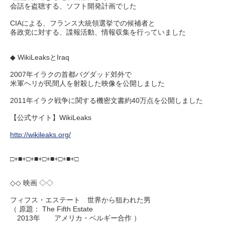
会話を盗聴する、ソフト開発計画でした
CIAによる、フランス大統領選挙での候補者と
各政党に対する、諜報活動、情報収集を行っていました
◆ WikiLeaksとIraq
2007年イラクの首都バグダッド郊外で
米軍ヘリが民間人を射殺した映像を公開しました
2011年イラク戦争に関する機密文書約40万点を公開しました
【公式サイト】WikiLeaks
http://wikileaks.org/
□+■+□+■+□+■+□+■+□
◇◇ 映画 ◇◇
フィフス・エステート 世界から狙われた男
（ 原題： The Fifth Estate
2013年 アメリカ・ベルギー合作 ）