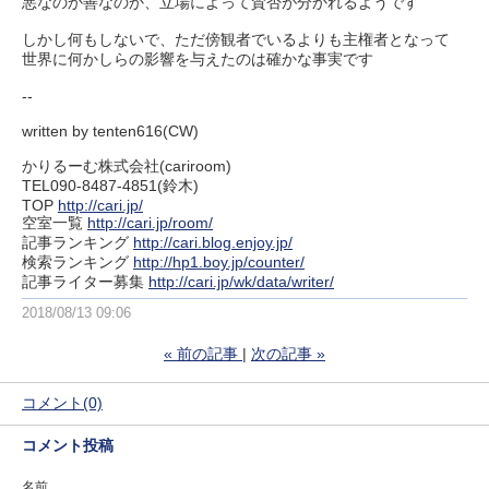
悪なのか善なのか、立場によって賛否が分かれるようです
しかし何もしないで、ただ傍観者でいるよりも主権者となって
世界に何かしらの影響を与えたのは確かな事実です
--
written by tenten616(CW)
かりるーむ株式会社(cariroom)
TEL090-8487-4851(鈴木)
TOP
http://cari.jp/
空室一覧
http://cari.jp/room/
記事ランキング
http://cari.blog.enjoy.jp/
検索ランキング
http://hp1.boy.jp/counter/
記事ライター募集
http://cari.jp/wk/data/writer/
2018/08/13 09:06
«
前の記事
次の記事
»
コメント(0)
コメント投稿
名前