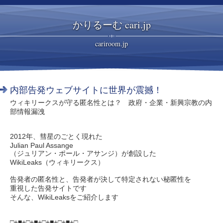
かりるーむ cari.jp
cariroom.jp
内部告発ウェブサイトに世界が震撼！
ウィキリークスが守る匿名性とは？ 政府・企業・新興宗教の内
部情報漏洩
2012年、彗星のごとく現れた
Julian Paul Assange
（ジュリアン・ポール・アサンジ）が創設した
WikiLeaks（ウィキリークス）
告発者の匿名性と、告発者が決して特定されない秘匿性を
重視した告発サイトです
そんな、WikiLeaksをご紹介します
□+■+□+■+□+■+□+■+□