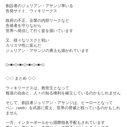
創設者のジュリアン・アサンジ率いる
告発サイト、ウィキリークス
政府の不正、企業の内部リークなど
告発者を守りながら
世界へ発信して行く姿を描いています
又、様々なリスクと戦い
カリスマ性に富んだ
ジュリアン・アサンジの勇士も描かれています
□+■+□+■+□+■+□+■+□
◇◇ まとめ ◇◇
ウィキリークスは、救世主となって
報道の自由と、人々の知る権利を確立しているのかもしれません
そして、創設者ジュリアン・アサンジは、ヒーローとなって
ペン（web）を武器に変え、世界の脅威と戦っているのかもしれ
ません
一方、インターポールから国際指名手配もされています