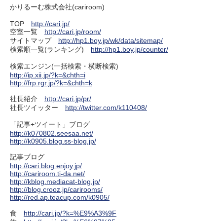
かりるーむ株式会社(cariroom)
TOP
http://cari.jp/
空室一覧
http://cari.jp/room/
サイトマップ
http://hp1.boy.jp/wk/data/sitemap/
検索順一覧(ランキング)
http://hp1.boy.jp/counter/
検索エンジン(一括検索・横断検索)
http://ip.xii.jp/?k=&chth=i
http://frp.rgr.jp/?k=&chth=k
社長紹介
http://cari.jp/pr/
社長ツイッター
http://twitter.com/k110408/
「記事+ツイート」ブログ
http://k070802.seesaa.net/
http://k0905.blog.ss-blog.jp/
記事ブログ
http://cari.blog.enjoy.jp/
http://cariroom.ti-da.net/
http://kblog.mediacat-blog.jp/
http://blog.crooz.jp/carirooms/
http://red.ap.teacup.com/k0905/
食
http://cari.jp/?k=%E9%A3%9F