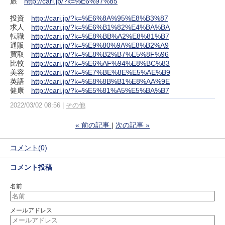
旅
http://cari.jp/?k=%E6%97%85
投資
http://cari.jp/?k=%E6%8A%95%E8%B3%87
求人
http://cari.jp/?k=%E6%B1%82%E4%BA%BA
転職
http://cari.jp/?k=%E8%BB%A2%E8%81%B7
通販
http://cari.jp/?k=%E9%80%9A%E8%B2%A9
買取
http://cari.jp/?k=%E8%B2%B7%E5%8F%96
比較
http://cari.jp/?k=%E6%AF%94%E8%BC%83
美容
http://cari.jp/?k=%E7%BE%8E%E5%AE%B9
英語
http://cari.jp/?k=%E8%8B%B1%E8%AA%9E
健康
http://cari.jp/?k=%E5%81%A5%E5%BA%B7
2022/03/02 08:56
その他
«
前の記事
次の記事
»
コメント(0)
コメント投稿
名前
メールアドレス