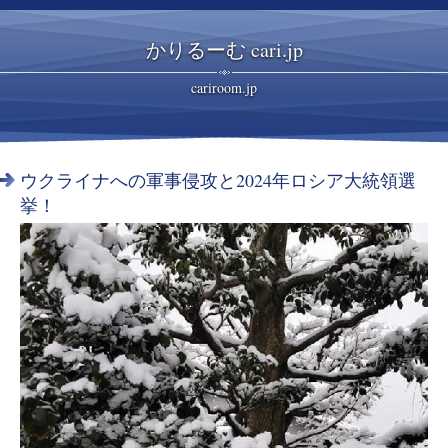
かりるーむ cari.jp
cariroom.jp
ウクライナへの軍事侵攻と2024年ロシア大統領選
挙！