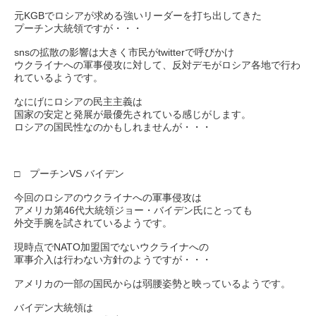
元KGBでロシアが求める強いリーダーを打ち出してきた
プーチン大統領ですが・・・
snsの拡散の影響は大きく市民がtwitterで呼びかけ
ウクライナへの軍事侵攻に対して、反対デモがロシア各地で行わ
れているようです。
なにげにロシアの民主主義は
国家の安定と発展が最優先されている感じがします。
ロシアの国民性なのかもしれませんが・・・
□ プーチンVS バイデン
今回のロシアのウクライナへの軍事侵攻は
アメリカ第46代大統領ジョー・バイデン氏にとっても
外交手腕を試されているようです。
現時点でNATO加盟国でないウクライナへの
軍事介入は行わない方針のようですが・・・
アメリカの一部の国民からは弱腰姿勢と映っているようです。
バイデン大統領は