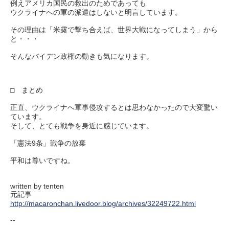
例えアメリカ国民の救出のためであっても
ウクライナへの軍の派遣はしないと明言しています。
その理由は「米露で撃ち合えば、世界大戦になってしまう」から
と・・・
そんなバイデン政権の動きも気になります。
□ まとめ
正直、ウクライナへ軍事侵攻するとは思わなかったので大変驚い
ています。
そして、とても戦争を身近に感じています。
「憲法9条」戦争の放棄
平和は尊いですね。
written by tenten
元記事
http://macaronchan.livedoor.blog/archives/32249722.html
--