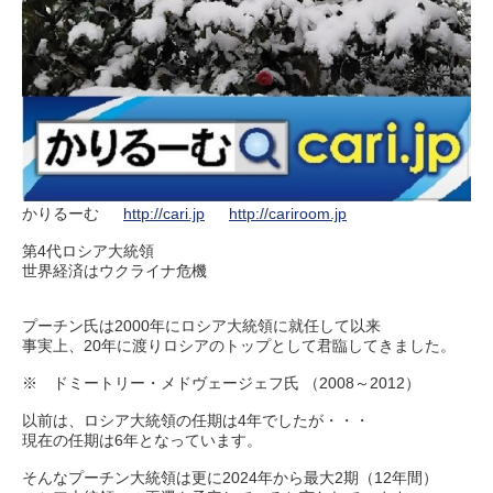
かりるーむ
http://cari.jp
http://cariroom.jp
第4代ロシア大統領
世界経済はウクライナ危機
プーチン氏は2000年にロシア大統領に就任して以来
事実上、20年に渡りロシアのトップとして君臨してきました。
※ ドミートリー・メドヴェージェフ氏 （2008～2012）
以前は、ロシア大統領の任期は4年でしたが・・・
現在の任期は6年となっています。
そんなプーチン大統領は更に2024年から最大2期（12年間）