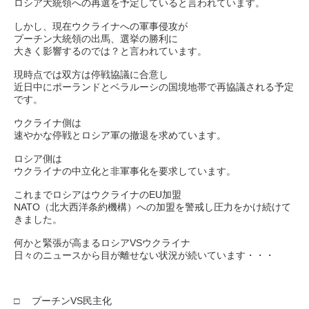
ロシア大統領への再選を予定していると言われています。
しかし、現在ウクライナへの軍事侵攻が
プーチン大統領の出馬、選挙の勝利に
大きく影響するのでは？と言われています。
現時点では双方は停戦協議に合意し
近日中にポーランドとベラルーシの国境地帯で再協議される予定
です。
ウクライナ側は
速やかな停戦とロシア軍の撤退を求めています。
ロシア側は
ウクライナの中立化と非軍事化を要求しています。
これまでロシアはウクライナのEU加盟
NATO（北大西洋条約機構）への加盟を警戒し圧力をかけ続けて
きました。
何かと緊張が高まるロシアVSウクライナ
日々のニュースから目が離せない状況が続いています・・・
□ プーチンVS民主化